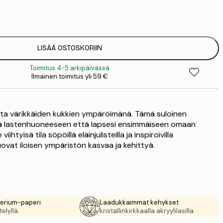
7
1
12
2
LISÄÄ OSTOSKORIIN
Toimitus 4-5 arkipäivässä
Ilmainen toimitus yli 59 €
sta värikkäiden kukkien ympäröimänä. Tämä suloinen
sekä lastenhuoneeseen että lapsesi ensimmäiseen omaan
ihtyisä tila söpöillä eläinjulisteilla ja inspiroivilla
a luovat iloisen ympäristön kasvaa ja kehittyä.
rerium-paperi
Laadukkaimmat kehykset
elyllä.
kristallinkirkkaalla akryylilasilla.