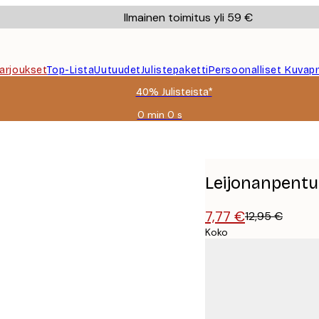
Ilmainen toimitus yli 59 €
Tarjoukset
Top-Lista
Uutuudet
Julistepaketti
Persoonalliset Kuvapr
40% Julisteista*
0 min
0 s
Voimassa
asti:
2026-
08-
09
Leijonanpentu 
7,77 €
12,95 €
Koko