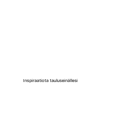
-40%*
Good Vibes Only Juliste
Alkaen 7,77 €
12,95 €
Inspiraatiota tauluseinällesi