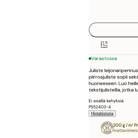
Frame
21x30 cm
options
30x40 cm
Varastossa
Juliste leijonanpennu
piirrosjuliste sopii 
huoneeseen. Luo heille vi
tekstijulisteilla, jotk
Ei sisällä kehyksiä.
PS52403-4
Hintahistoria
200 g / m² P
mattaviimeist