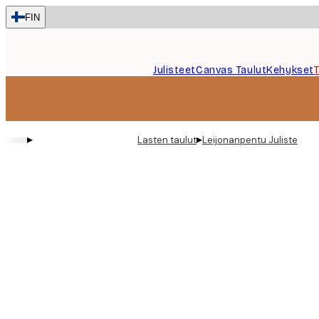
Skip
FIN
to
main
content.
Julisteet
Canvas Taulut
Kehykset
▸
▸
Lasten taulut
Leijonanpentu Juliste