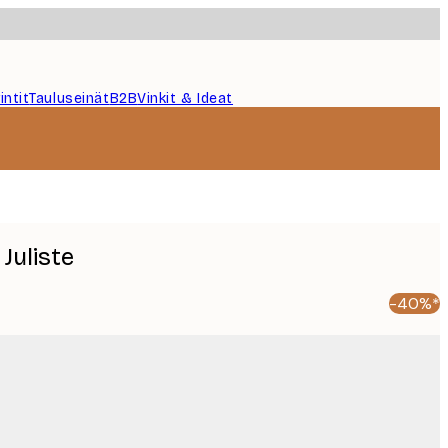
intit
Tauluseinät
B2B
Vinkit & Ideat
Juliste
-40%*