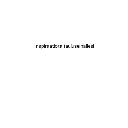
-40%*
New York City Juliste
Alkaen 7,77 €
12,95 €
Inspiraatiota tauluseinällesi