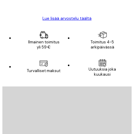
Mika S
Lue lisää arvostelu täältä
Ilmainen toimitus
Toimitus 4-5
yli 59 €
arkipäivässä
Uutuuksia joka
Turvalliset maksut
kuukausi
Sähköposti
LÄHETÄ