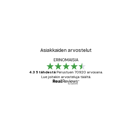
Asiakkaiden arvostelut
ERINOMAISIA
4.3 5 tähdestä
Perustuen 70920 arvosana.
Lue joitakin arvosteluja täältä.
Varmennettu ostaja
asiakkaiden
arvostelut
All good alweys
18 touko