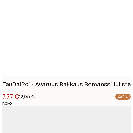
Product
images
TauDalPoi - Avaruus Rakkaus Romanssi Juliste
7,77 €
12,95 €
-40%*
Koko