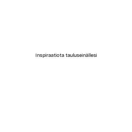
-40%*
Abstract Green Marble No
Alkaen 7,77 €
12,95 €
Inspiraatiota tauluseinällesi