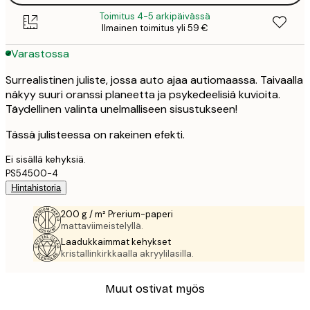
Toimitus 4-5 arkipäivässä
Ilmainen toimitus yli 59 €
Varastossa
Surrealistinen juliste, jossa auto ajaa autiomaassa. Taivaalla
näkyy suuri oranssi planeetta ja psykedeelisiä kuvioita.
Täydellinen valinta unelmalliseen sisustukseen!
Tässä julisteessa on rakeinen efekti.
Ei sisällä kehyksiä.
PS54500-4
Hintahistoria
200 g / m² Prerium-paperi
mattaviimeistelyllä.
Laadukkaimmat kehykset
kristallinkirkkaalla akryylilasilla.
Muut ostivat myös