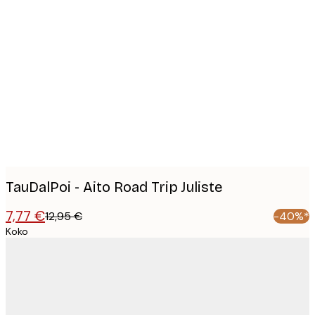
Product
images
TauDalPoi - Aito Road Trip Juliste
7,77 €
12,95 €
-40%*
Koko