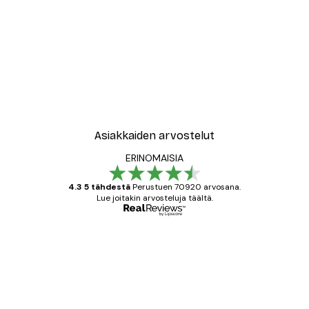
Asiakkaiden arvostelut
ERINOMAISIA
4.3 5 tähdestä
Perustuen 70920 arvosana.
Lue joitakin arvosteluja täältä.
Varmennettu ostaja
asiakkaiden
arvostelut
All good alweys