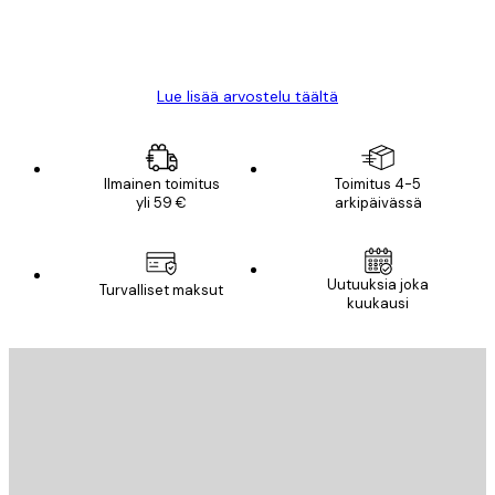
18 touko
Mika S
Lue lisää arvostelu täältä
Ilmainen toimitus
Toimitus 4-5
yli 59 €
arkipäivässä
Uutuuksia joka
Turvalliset maksut
kuukausi
Sähköposti