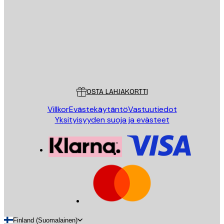
LÄHETÄ
Store
Poster Store
Asiakaspalvelu
OSTA LAHJAKORTTI
Villkor
Evästekäytäntö
Vastuutiedot
Yksityisyyden suoja ja evästeet
Finland (Suomalainen)