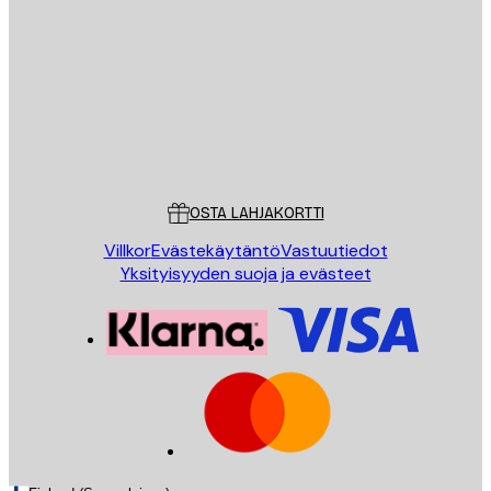
LÄHETÄ
Store
Poster Store
Asiakaspalvelu
OSTA LAHJAKORTTI
Villkor
Evästekäytäntö
Vastuutiedot
Yksityisyyden suoja ja evästeet