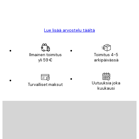
18 touko
Mika S
Lue lisää arvostelu täältä
Ilmainen toimitus
Toimitus 4-5
yli 59 €
arkipäivässä
Uutuuksia joka
Turvalliset maksut
kuukausi
Sähköposti