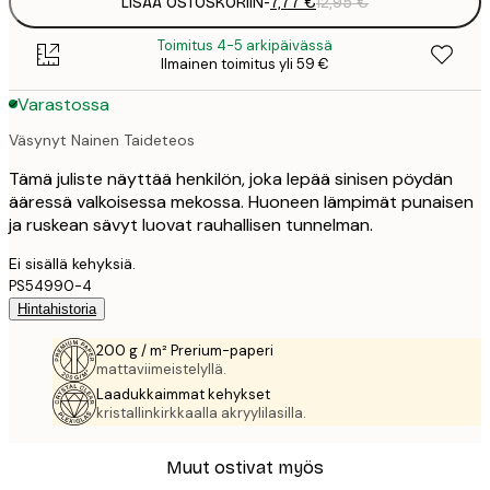
LISÄÄ OSTOSKORIIN
-
7,77 €
12,95 €
Toimitus 4-5 arkipäivässä
Ilmainen toimitus yli 59 €
Varastossa
Väsynyt Nainen Taideteos
Tämä juliste näyttää henkilön, joka lepää sinisen pöydän
ääressä valkoisessa mekossa. Huoneen lämpimät punaisen
ja ruskean sävyt luovat rauhallisen tunnelman.
Ei sisällä kehyksiä.
PS54990-4
Hintahistoria
200 g / m² Prerium-paperi
mattaviimeistelyllä.
Laadukkaimmat kehykset
kristallinkirkkaalla akryylilasilla.
Muut ostivat myös