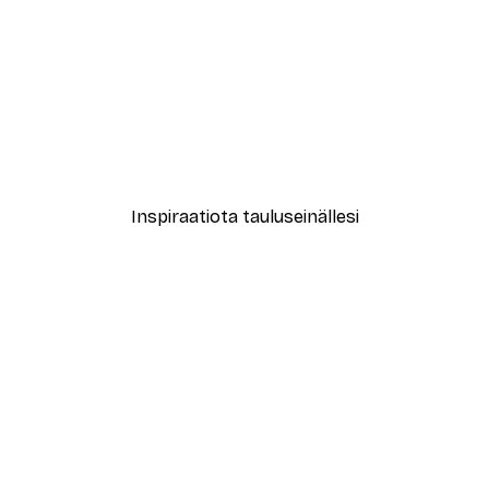
-40%*
Claude Monet - Asetelma Pullon, Karahvin, Leivän ja Viinin kanssa Juliste
Alkaen 7,77 €
12,95 €
Inspiraatiota tauluseinällesi