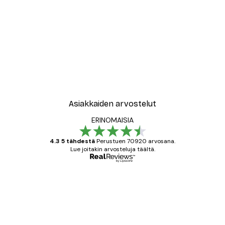
Asiakkaiden arvostelut
ERINOMAISIA
4.3 5 tähdestä
Perustuen 70920 arvosana.
Lue joitakin arvosteluja täältä.
Varmennettu ostaja
asiakkaiden
arvostelut
All good alweys