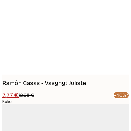
Product
images
Ramón Casas - Väsynyt Juliste
7,77 €
12,95 €
-40%*
Koko