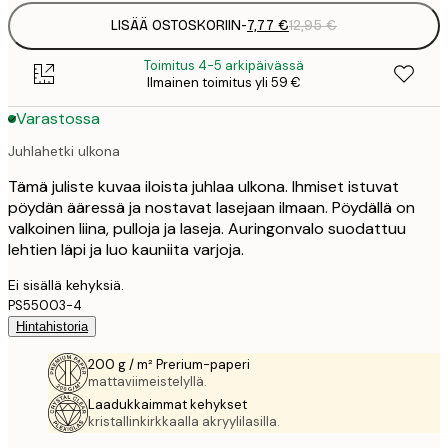
LISÄÄ OSTOSKORIIN
-
7,77 €
12,95 €
Toimitus 4-5 arkipäivässä
Ilmainen toimitus yli 59 €
Varastossa
Juhlahetki ulkona
Tämä juliste kuvaa iloista juhlaa ulkona. Ihmiset istuvat
pöydän ääressä ja nostavat lasejaan ilmaan. Pöydällä on
valkoinen liina, pulloja ja laseja. Auringonvalo suodattuu
lehtien läpi ja luo kauniita varjoja.
Ei sisällä kehyksiä.
PS55003-4
Hintahistoria
200 g / m² Prerium-paperi
mattaviimeistelyllä.
Laadukkaimmat kehykset
kristallinkirkkaalla akryylilasilla.