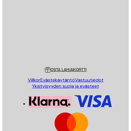
Sähköposti
LÄHETÄ
Store
Poster Store
Asiakaspalvelu
OSTA LAHJAKORTTI
Villkor
Evästekäytäntö
Vastuutiedot
Yksityisyyden suoja ja evästeet