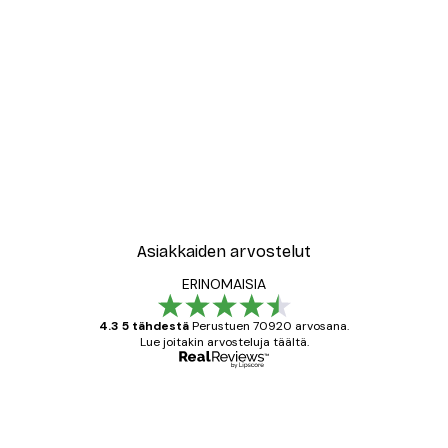
Asiakkaiden arvostelut
ERINOMAISIA
4.3 5 tähdestä
Perustuen 70920 arvosana.
Lue joitakin arvosteluja täältä.
Varmennettu ostaja
asiakkaiden
arvostelut