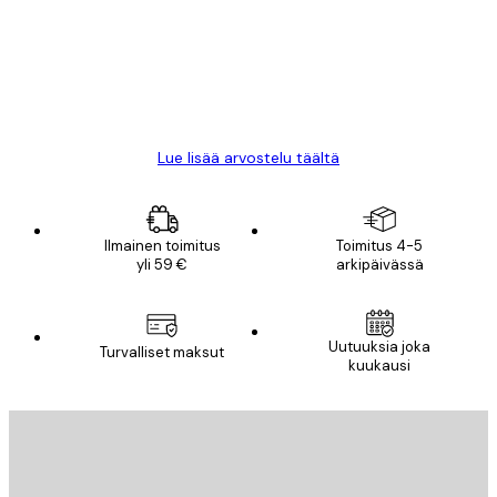
All good alweys
18 touko
Mika S
Lue lisää arvostelu täältä
Ilmainen toimitus
Toimitus 4-5
yli 59 €
arkipäivässä
Uutuuksia joka
Turvalliset maksut
kuukausi