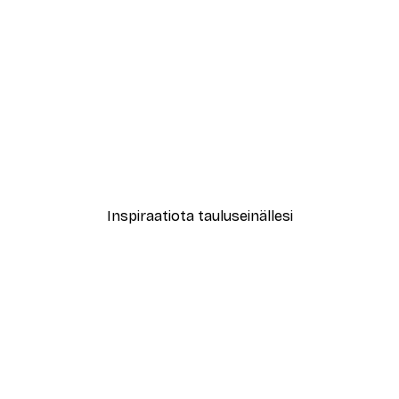
-40%*
John Singer Sargent - Rouva Fiske Warren (Gretchen Osgood) ja hänen tyttärensä Rachel Juliste
Valeria Castillo - Angel N
Alkaen 7,77 €
12,95 €
Inspiraatiota tauluseinällesi