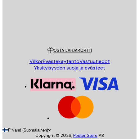
Store
Poster Store
Asiakaspalvelu
OSTA LAHJAKORTTI
Villkor
Evästekäytäntö
Vastuutiedot
Yksityisyyden suoja ja evästeet
Finland (Suomalainen)
Copyright ©
2026
,
Poster Store
AB