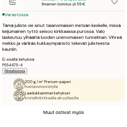
Ilmainen toimitus yli 59 €
Varastossa
Tämä juliste vie sinut taianomaisen metsän keskelle, missä
keijumainen tyttö seisoo kirkkaassa purossa. Valo
laskeutuu ylhäältä luoden unenomaisen tunnelman. Vihreä
mekko ja värikäs kukkaympäristö tekevät julisteesta
kauniin.
Ei sisällä kehyksiä.
PS54475-4
Hintahistoria
200 g / m² Prerium-paperi
mattaviimeistelyllä.
Laadukkaimmat kehykset
kristallinkirkkaalla akryylilasilla.
Muut ostivat myös