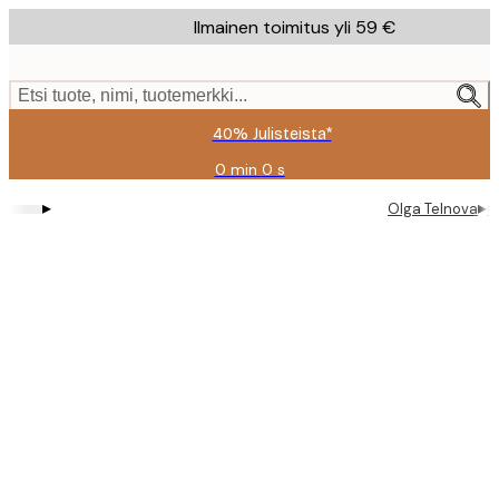
Skip
Ilmainen toimitus yli 59 €
to
main
content.
Etsi tuote, nimi, tuotemerkki...
40% Julisteista*
0 min
0 s
Voimassa
asti:
▸
▸
Olga Telnova
O
2026-
08-
09