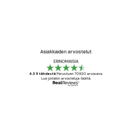
Asiakkaiden arvostelut
ERINOMAISIA
4.3 5 tähdestä
Perustuen 70920 arvosana.
Lue joitakin arvosteluja täältä.
Varmennettu ostaja
asiakkaiden
arvostelut
All good alweys