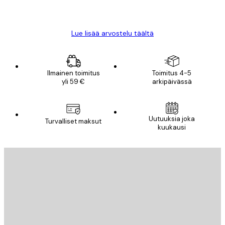
18 touko
Mika S
Lue lisää arvostelu täältä
Ilmainen toimitus
Toimitus 4-5
yli 59 €
arkipäivässä
Uutuuksia joka
Turvalliset maksut
kuukausi
Sähköposti
LÄHETÄ