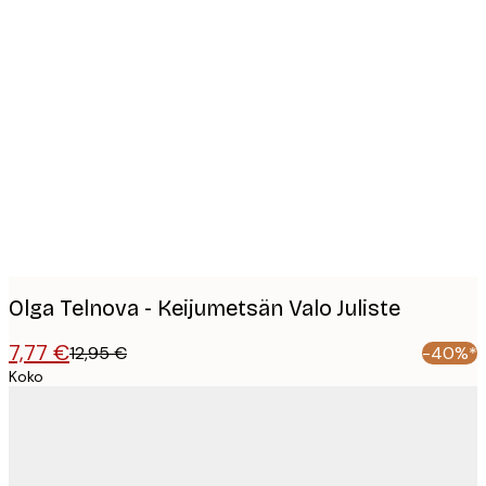
Product
images
Olga Telnova - Keijumetsän Valo Juliste
7,77 €
12,95 €
-40%*
Koko