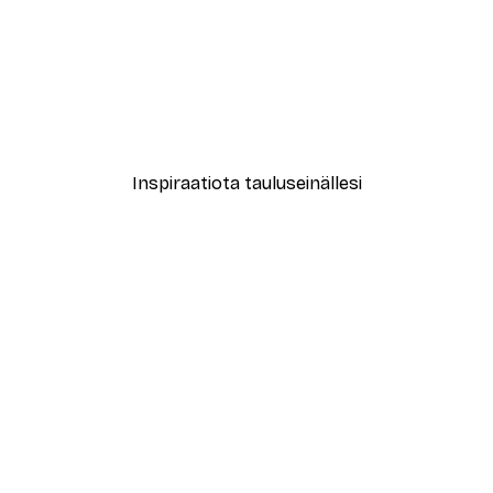
-40%*
e Kukkakirjat Juliste
Olga Telnova - Kukkatyttö 
Alkaen 7,77 €
12,95 €
Inspiraatiota tauluseinällesi