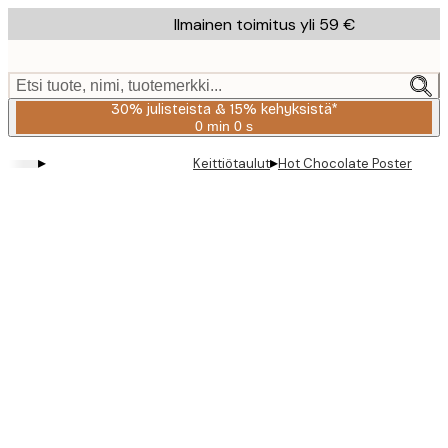
Skip
Ilmainen toimitus yli 59 €
to
main
content.
Etsi tuote, nimi, tuotemerkki...
30% julisteista & 15% kehyksistä*
0 min
0 s
Voimassa
asti:
▸
▸
Keittiötaulut
Hot Chocolate Poster
2026-
08-
06