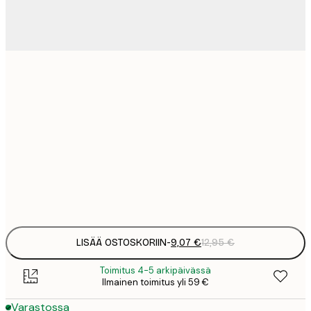
9
21x30 cm
1
15
30x40 cm
2
23
50x70 cm
3
Frame
options
LISÄÄ OSTOSKORIIN
-
9,07 €
12,95 €
Toimitus 4-5 arkipäivässä
Ilmainen toimitus yli 59 €
Varastossa