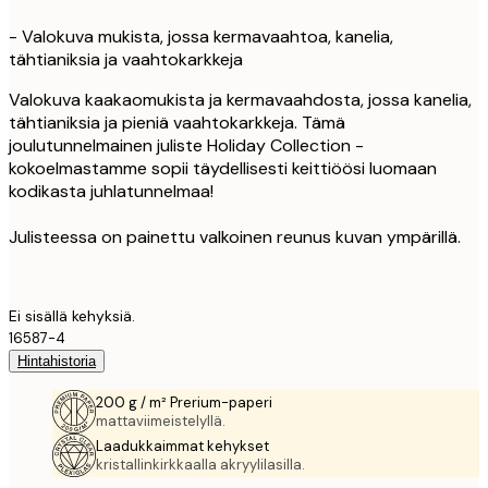
- Valokuva mukista, jossa kermavaahtoa, kanelia,
tähtianiksia ja vaahtokarkkeja
Valokuva kaakaomukista ja kermavaahdosta, jossa kanelia,
tähtianiksia ja pieniä vaahtokarkkeja. Tämä
joulutunnelmainen juliste Holiday Collection -
kokoelmastamme sopii täydellisesti keittiöösi luomaan
kodikasta juhlatunnelmaa!
Julisteessa on painettu valkoinen reunus kuvan ympärillä.
Ei sisällä kehyksiä.
16587-4
Hintahistoria
200 g / m² Prerium-paperi
mattaviimeistelyllä.
Laadukkaimmat kehykset
kristallinkirkkaalla akryylilasilla.