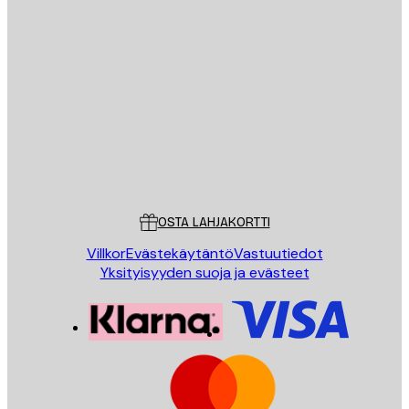
Sähköposti
LÄHETÄ
Store
Poster Store
Asiakaspalvelu
OSTA LAHJAKORTTI
Villkor
Evästekäytäntö
Vastuutiedot
Yksityisyyden suoja ja evästeet