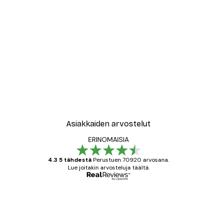
Asiakkaiden arvostelut
ERINOMAISIA
4.3 5 tähdestä
Perustuen 70920 arvosana.
Lue joitakin arvosteluja täältä.
Varmennettu ostaja
asiakkaiden
arvostelut