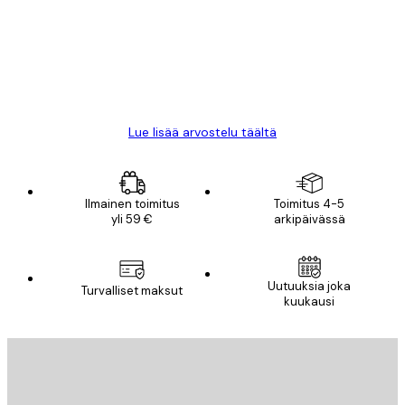
All good alweys
18 touko
Mika S
Lue lisää arvostelu täältä
Ilmainen toimitus
Toimitus 4-5
yli 59 €
arkipäivässä
Uutuuksia joka
Turvalliset maksut
kuukausi