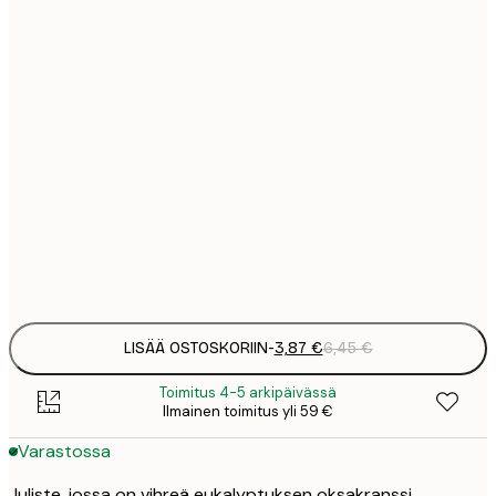
3
13x18 cm
12
30x40 cm
2
16
40x50 cm
2
19
50x70 cm
3
Frame
options
LISÄÄ OSTOSKORIIN
-
3,87 €
6,45 €
Toimitus 4-5 arkipäivässä
Ilmainen toimitus yli 59 €
Varastossa
Juliste, jossa on vihreä eukalyptuksen oksakranssi