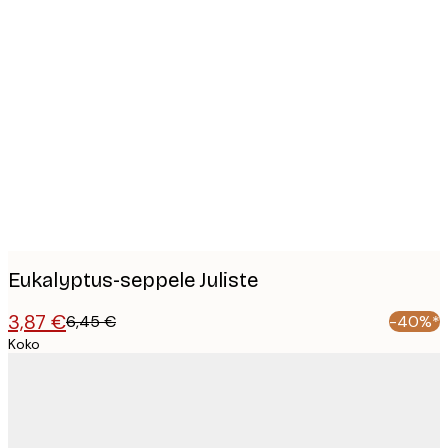
Product
images
Eukalyptus-seppele Juliste
3,87 €
6,45 €
-40%*
Koko