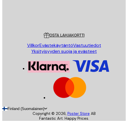
Store
Poster Store
Asiakaspalvelu
OSTA LAHJAKORTTI
Villkor
Evästekäytäntö
Vastuutiedot
Yksityisyyden suoja ja evästeet
Finland (Suomalainen)
Copyright ©
2026
,
Poster Store
AB
Fantastic Art. Happy Prices.