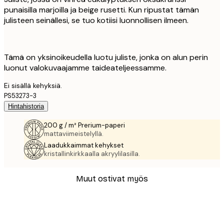
punaisilla marjoilla ja beige rusetti. Kun ripustat tämän
julisteen seinällesi, se tuo kotiisi luonnollisen ilmeen.
Tämä on yksinoikeudella luotu juliste, jonka on alun perin
luonut valokuvaajamme taideateljeessamme.
Ei sisällä kehyksiä.
PS53273-3
Hintahistoria
200 g / m² Prerium-paperi
mattaviimeistelyllä.
Laadukkaimmat kehykset
kristallinkirkkaalla akryylilasilla.
Muut ostivat myös