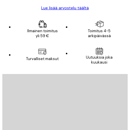
Lue lisää arvostelu täältä
Ilmainen toimitus
Toimitus 4-5
yli 59 €
arkipäivässä
Uutuuksia joka
Turvalliset maksut
kuukausi
Sähköposti
LÄHETÄ