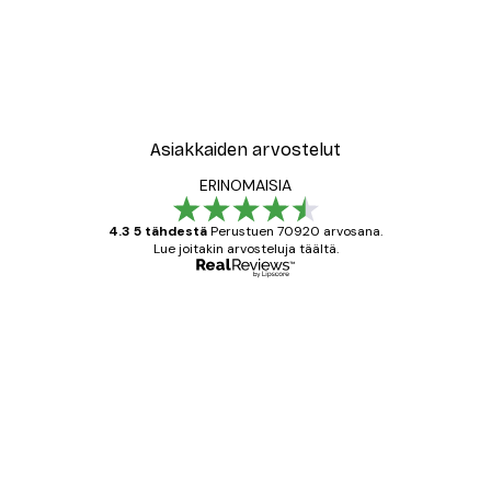
Asiakkaiden arvostelut
ERINOMAISIA
4.3 5 tähdestä
Perustuen 70920 arvosana.
Lue joitakin arvosteluja täältä.
Varmennettu ostaja
asiakkaiden
arvostelut
All good alweys
18 touko
Mika S