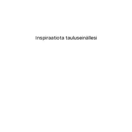
-40%*
ma Juliste
Joulusukat Juliste
Alkaen 3,87 €
6,45 €
Inspiraatiota tauluseinällesi