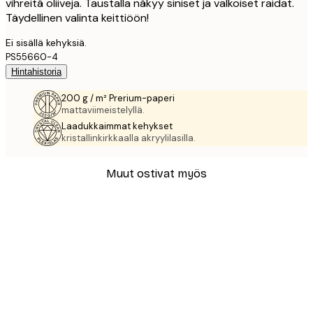
vihreitä oliiveja. Taustalla näkyy siniset ja valkoiset raidat.
Täydellinen valinta keittiöön!
Ei sisällä kehyksiä.
PS55660-4
Hintahistoria
200 g / m² Prerium-paperi
mattaviimeistelyllä.
Laadukkaimmat kehykset
kristallinkirkkaalla akryylilasilla.
Muut ostivat myös