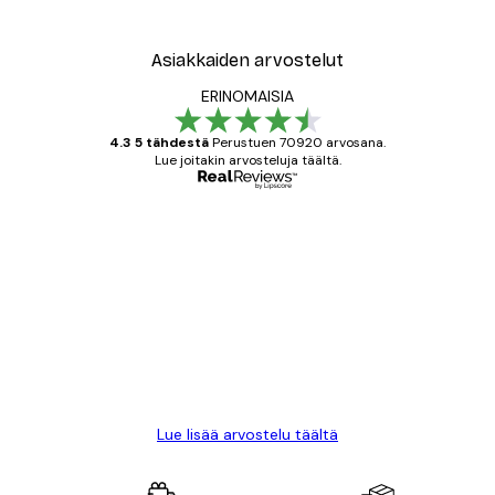
Asiakkaiden arvostelut
ERINOMAISIA
4.3 5 tähdestä
Perustuen 70920 arvosana.
Lue joitakin arvosteluja täältä.
Varmennettu ostaja
asiakkaiden
arvostelut
All good alweys
18 touko
Mika S
Lue lisää arvostelu täältä