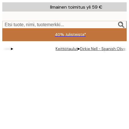
Skip
Ilmainen toimitus yli 59 €
to
main
content.
Etsi tuote, nimi, tuotemerkki...
40% Julisteista*
▸
▸
Keittiötaulut
Dirkie Nell - Spanish Olives 