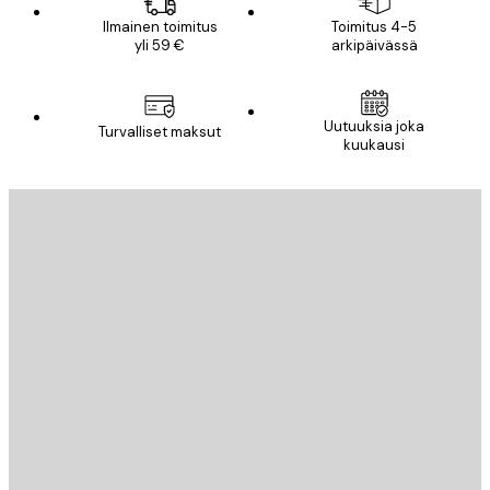
Ilmainen toimitus
Toimitus 4-5
yli 59 €
arkipäivässä
Uutuuksia joka
Turvalliset maksut
kuukausi
Sähköposti
LÄHETÄ
Store
Poster Store