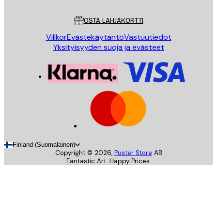
Asiakaspalvelu
OSTA LAHJAKORTTI
Villkor
Evästekäytäntö
Vastuutiedot
Yksityisyyden suoja ja evästeet
Finland (Suomalainen)
Copyright ©
2026
,
Poster Store
AB
Fantastic Art. Happy Prices.