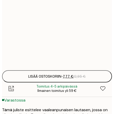
7
21x30 cm
1
19
50x70 cm
3
26
70x100 cm
4
64
100x150 cm
Frame
options
LISÄÄ OSTOSKORIIN
-
7,77 €
12,95 €
Toimitus 4-5 arkipäivässä
Ilmainen toimitus yli 59 €
Varastossa
Tämä juliste esittelee vaaleanpunaisen lautasen, jossa on