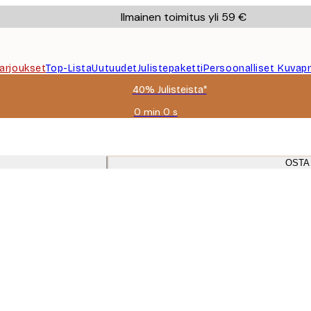
Ilmainen toimitus yli 59 €
Tarjoukset
Top-Lista
Uutuudet
Julistepaketti
Persoonalliset Kuvapr
40% Julisteista*
0 min
0 s
Voimassa
asti:
2026-
08-
OSTA
09