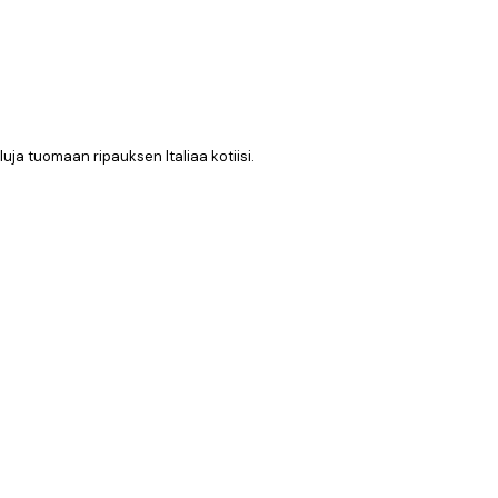
uluja tuomaan ripauksen Italiaa kotiisi.
Varmennettu ostaja
Tilaaminen ol
31 maalis
IINA H