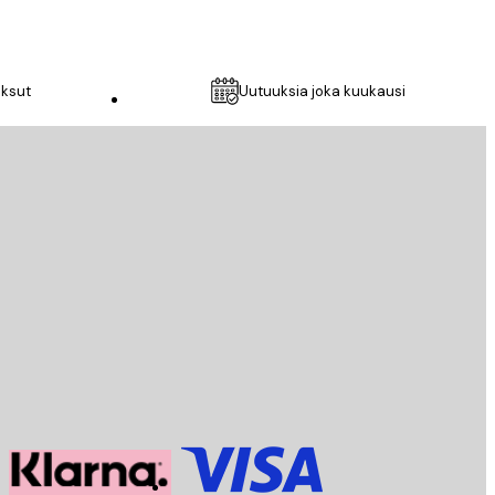
aksut
Uutuuksia joka kuukausi
Asiakaspalvelu