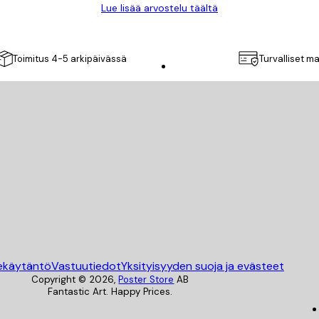
Lue lisää arvostelu täältä
Toimitus 4-5 arkipäivässä
Turvalliset m
Poster Store
ekäytäntö
Vastuutiedot
Yksityisyyden suoja ja evästeet
Copyright ©
2026
,
Poster Store
AB
Fantastic Art. Happy Prices.