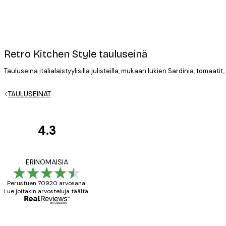
Retro Kitchen Style tauluseinä
Tauluseinä italialaistyylisillä julisteilla, mukaan lukien Sardinia, tomaati
TAULUSEINÄT
4.3
asiakkaiden
arvostelut
All good alweys
ERINOMAISIA
Perustuen 70920 arvosana.
Lue joitakin arvosteluja täältä.
18 touko
Mika S