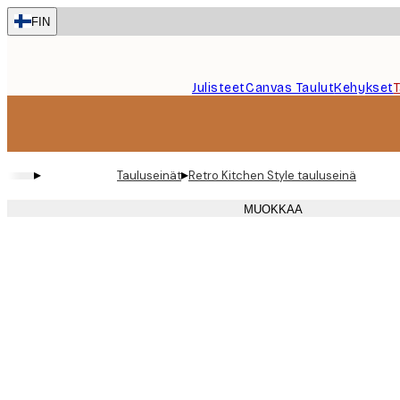
Skip
FIN
to
main
content.
Julisteet
Canvas Taulut
Kehykset
▸
▸
Tauluseinät
Retro Kitchen Style tauluseinä
MUOKKAA