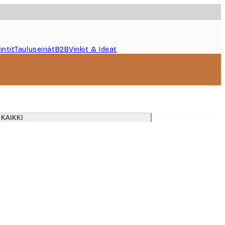
intit
Tauluseinät
B2B
Vinkit & Ideat
 KAIKKI