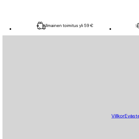
Ilmainen toimitus yli 59 €
Sähköposti
LÄHETÄ
Store
Villkor
Eväst