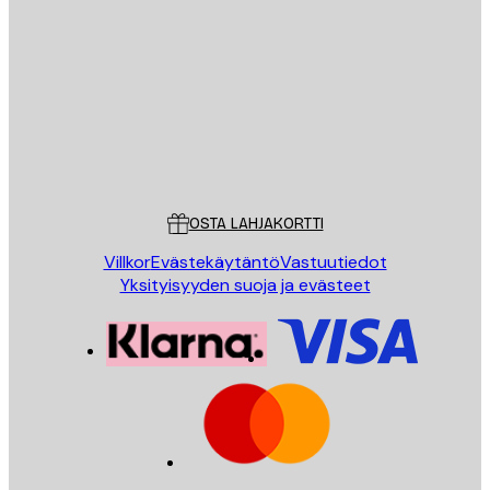
Sähköposti
LÄHETÄ
Store
Poster Store
Asiakaspalvelu
OSTA LAHJAKORTTI
Villkor
Evästekäytäntö
Vastuutiedot
Yksityisyyden suoja ja evästeet