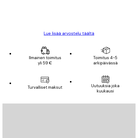
18 touko
Mika S
Lue lisää arvostelu täältä
Ilmainen toimitus
Toimitus 4-5
yli 59 €
arkipäivässä
Uutuuksia joka
Turvalliset maksut
kuukausi