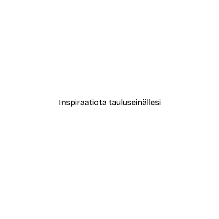
-40%*
le No2 Juliste
Muotikatu Juliste
Alkaen 7,77 €
12,95 €
Inspiraatiota tauluseinällesi