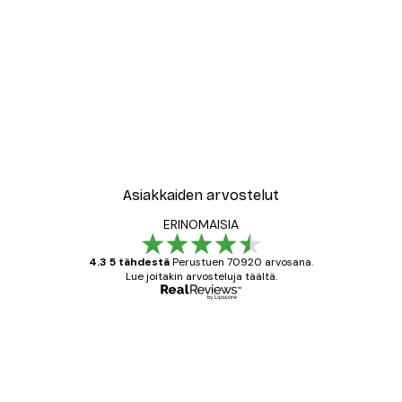
Asiakkaiden arvostelut
ERINOMAISIA
4.3 5 tähdestä
Perustuen 70920 arvosana.
Lue joitakin arvosteluja täältä.
Varmennettu ostaja
asiakkaiden
arvostelut
All good alweys