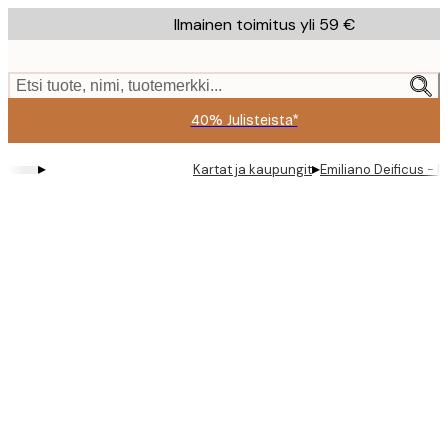
Skip
Ilmainen toimitus yli 59 €
to
main
content.
Etsi tuote, nimi, tuotemerkki...
40% Julisteista*
▸
▸
Kartat ja kaupungit
Emiliano Deificus - 