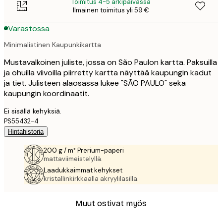
Toimitus 4-5 arkipäivässä
Ilmainen toimitus yli 59 €
Varastossa
Minimalistinen Kaupunkikartta
Mustavalkoinen juliste, jossa on São Paulon kartta. Paksuilla
ja ohuilla viivoilla piirretty kartta näyttää kaupungin kadut
ja tiet. Julisteen alaosassa lukee "SÃO PAULO" sekä
kaupungin koordinaatit.
Ei sisällä kehyksiä.
PS55432-4
Hintahistoria
200 g / m² Prerium-paperi
mattaviimeistelyllä.
Laadukkaimmat kehykset
kristallinkirkkaalla akryylilasilla.
Muut ostivat myös