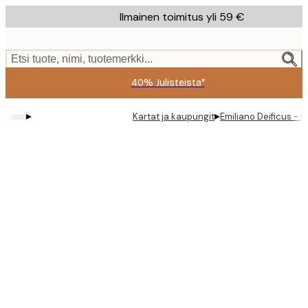
Skip
Ilmainen toimitus yli 59 €
to
main
content.
Etsi tuote, nimi, tuotemerkki...
40% Julisteista*
▸
▸
Kartat ja kaupungit
Emiliano Deificus - 