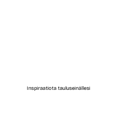
-40%*
Muotikatu Juliste
Alkaen 7,77 €
12,95 €
Inspiraatiota tauluseinällesi