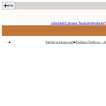
Skip
FIN
to
main
content.
Julisteet
Canvas Taulut
Kehykset
▸
▸
Kartat ja kaupungit
Emiliano Deificus - 