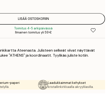
1
12
2
16
LISÄÄ OSTOSKORIIN
2
Toimitus 4-5 arkipäivässä
19
Ilmainen toimitus yli 59 €
3
26
4
kikartta Ateenasta. Julisteen selkeät viivat näyttävät
64
lukee "ATHENS" ja koordinaatit. Tyylikäs juliste kotiin.
rerium-paperi
Laadukkaimmat kehykset
elyllä.
kristallinkirkkaalla akryylilasilla.