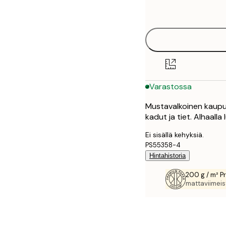
options
30x40 cm
40x50 cm
50x70 cm
Varastossa
70x100 cm
Mustavalkoinen kaupun
100x150 cm
kadut ja tiet. Alhaalla 
Ei sisällä kehyksiä.
PS55358-4
Hintahistoria
200 g / m² P
mattaviimeist