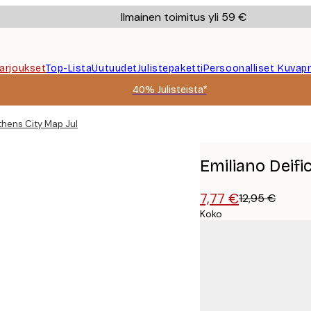
Ilmainen toimitus yli 59 €
Tarjoukset
Top-Lista
Uutuudet
Julistepaketti
Persoonalliset Kuvapr
40% Julisteista*
Athens City Map Juliste
Emiliano Deifi
7,77 €
12,95 €
Koko