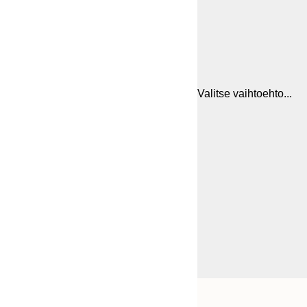
Valitse vaihtoehto...
Frame
21x30 cm