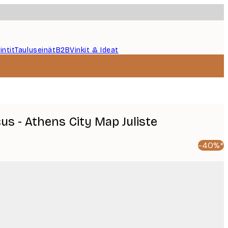
intit
Tauluseinät
B2B
Vinkit & Ideat
cus - Athens City Map Juliste
-40%*