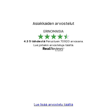
Asiakkaiden arvostelut
ERINOMAISIA
4.3 5 tähdestä
Perustuen 70920 arvosana.
Lue joitakin arvosteluja täältä.
Varmennettu ostaja
asiakkaiden
arvostelut
All good alweys
18 touko
Mika S
Lue lisää arvostelu täältä