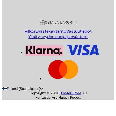
Store
Poster Store
Asiakaspalvelu
OSTA LAHJAKORTTI
Villkor
Evästekäytäntö
Vastuutiedot
Yksityisyyden suoja ja evästeet
Finland (Suomalainen)
Copyright ©
2026
,
Poster Store
AB
Fantastic Art. Happy Prices.