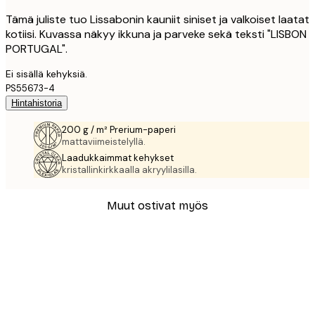
Tämä juliste tuo Lissabonin kauniit siniset ja valkoiset laatat
kotiisi. Kuvassa näkyy ikkuna ja parveke sekä teksti "LISBON
PORTUGAL".
Ei sisällä kehyksiä.
PS55673-4
Hintahistoria
200 g / m² Prerium-paperi
mattaviimeistelyllä.
Laadukkaimmat kehykset
kristallinkirkkaalla akryylilasilla.
Muut ostivat myös