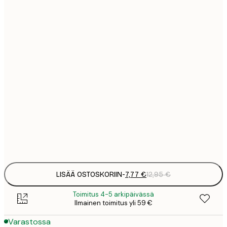
7
21x30 cm
1
12
30x40 cm
2
19
50x70 cm
3
26
70x100 cm
4
64
100x150 cm
Frame
options
LISÄÄ OSTOSKORIIN
-
7,77 €
12,95 €
Toimitus 4-5 arkipäivässä
Ilmainen toimitus yli 59 €
Varastossa