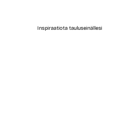
Alkaen 7,77 €
12,95 €
Inspiraatiota tauluseinällesi