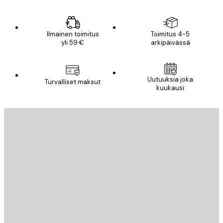
Ilmainen toimitus
Toimitus 4-5
yli 59 €
arkipäivässä
Uutuuksia joka
Turvalliset maksut
kuukausi
Sähköposti
LÄHETÄ