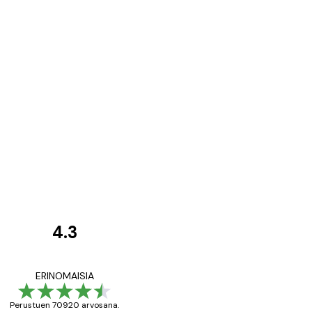
4.3
asiakkaiden
arvostelut
All good alweys
ERINOMAISIA
Perustuen 70920 arvosana.