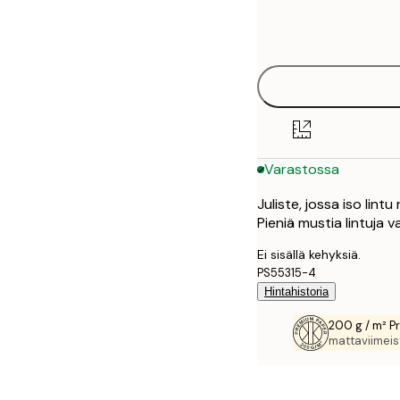
Frame
21x30 cm
options
30x40 cm
40x50 cm
50x70 cm
Varastossa
70x100 cm
Juliste, jossa iso lintu
100x150 cm
Pieniä mustia lintuja v
Ei sisällä kehyksiä.
PS55315-4
Hintahistoria
200 g / m² P
mattaviimeist