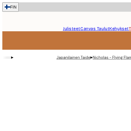
Skip
FIN
to
main
content.
Julisteet
Canvas Taulut
Kehykset
▸
▸
Japanilainen Taide
Nicholas - Flying Fla