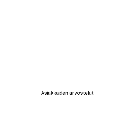
-40%*
New York City Juliste
Alkaen 7,77 €
12,95 €
Asiakkaiden arvostelut