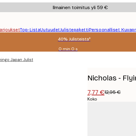
Ilmainen toimitus yli 59 €
Tarjoukset
Top-Lista
Uutuudet
Julistepaketti
Persoonalliset Kuvapr
40% Julisteista*
0 min
0 s
Voimassa
asti:
mingo Japan Juliste
2026-
08-
09
Nicholas - Fly
7,77 €
12,95 €
Koko