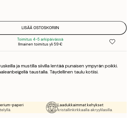
7
1
12
2
16
LISÄÄ OSTOSKORIIN
2
Toimitus 4-5 arkipäivässä
19
Ilmainen toimitus yli 59 €
3
26
4
 ruskeilla ja mustilla siivilla lentää punaisen ympyrän poikki.
64
aaleanbeigellä taustalla. Täydellinen taulu kotiisi.
rerium-paperi
Laadukkaimmat kehykset
elyllä.
kristallinkirkkaalla akryylilasilla.