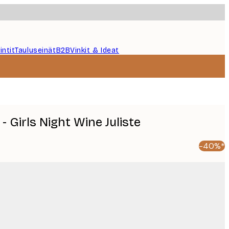
intit
Tauluseinät
B2B
Vinkit & Ideat
- Girls Night Wine Juliste
-40%*