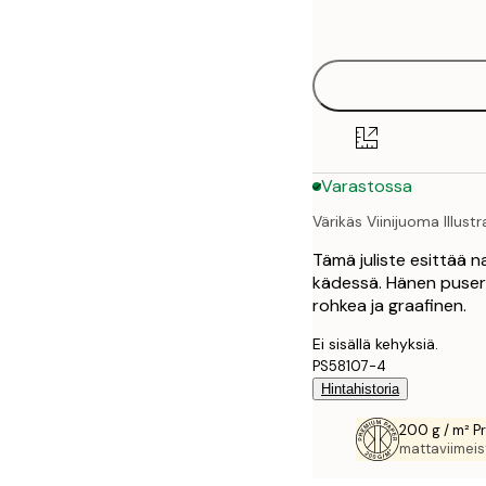
options
30x40 cm
50x70 cm
70x100 cm
Varastossa
100x150 cm
Värikäs Viinijuoma Illustr
Tämä juliste esittää na
kädessä. Hänen puseros
rohkea ja graafinen.
Ei sisällä kehyksiä.
PS58107-4
Hintahistoria
200 g / m² P
mattaviimeist