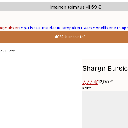
Ilmainen toimitus yli 59 €
Tarjoukset
Top-Lista
Uutuudet
Julistepaketti
Persoonalliset Kuvapr
40% Julisteista*
e Juliste
Sharyn Bursic 
7,77 €
12,95 €
Koko