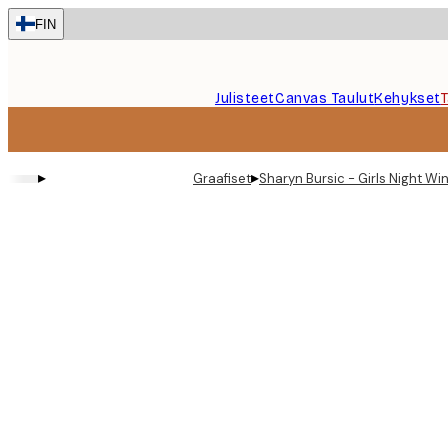
Skip
FIN
to
main
content.
Julisteet
Canvas Taulut
Kehykset
▸
▸
Graafiset
Sharyn Bursic - Girls Night Win