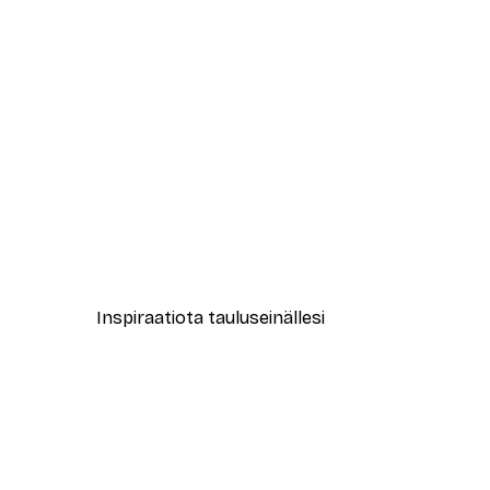
-40%*
Sarah Manovski - Tyylikäs Leo
Alkaen 7,77 €
12,95 €
Inspiraatiota tauluseinällesi