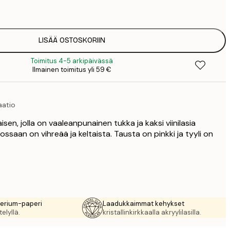
1
12
2
19
LISÄÄ OSTOSKORIIN
3
Toimitus 4-5 arkipäivässä
26
Ilmainen toimitus yli 59 €
4
64
aatio
isen, jolla on vaaleanpunainen tukka ja kaksi viinilasia
saan on vihreää ja keltaista. Tausta on pinkki ja tyyli on
rerium-paperi
Laadukkaimmat kehykset
elyllä.
kristallinkirkkaalla akryylilasilla.