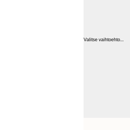
Valitse vaihtoehto...
Frame
21x30 cm