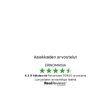
-30%*
le No2 Juliste
New York City Juliste
Alkaen 9,07 €
12,95 €
Asiakkaiden arvostelut
ERINOMAISIA
4.3 5 tähdestä
Perustuen 70920 arvosana.
Lue joitakin arvosteluja täältä.
Varmennettu ostaja
asiakkaiden
arvostelut
All good alweys