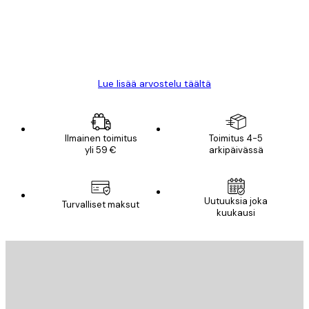
18 touko
Mika S
Lue lisää arvostelu täältä
Ilmainen toimitus
Toimitus 4-5
yli 59 €
arkipäivässä
Uutuuksia joka
Turvalliset maksut
kuukausi