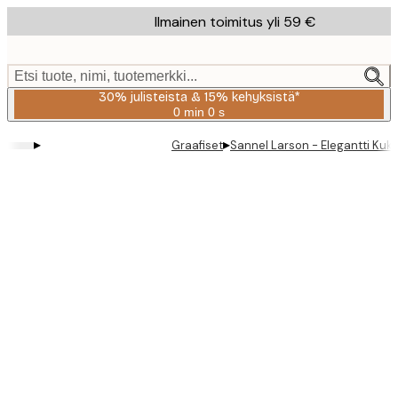
Skip
Ilmainen toimitus yli 59 €
to
main
content.
Etsi tuote, nimi, tuotemerkki...
30% julisteista & 15% kehyksistä*
0 min
0 s
Voimassa
asti:
▸
▸
Graafiset
Sannel Larson - Elegantti Kuk
2026-
08-
06