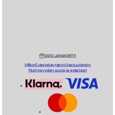
Sähköposti
LÄHETÄ
Store
Poster Store
Asiakaspalvelu
OSTA LAHJAKORTTI
Villkor
Evästekäytäntö
Vastuutiedot
Yksityisyyden suoja ja evästeet