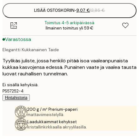
LISÄÄ OSTOSKORIIN
-
9,07 €
12,95 €
Toimitus 4-5 arkipäivässä
Ilmainen toimitus yli 59 €
Varastossa
Elegantti Kukkanainen Taide
Tyylikäs juliste, jossa henkilö pitää isoa vaaleanpunaista
kukkaa kasvojensa edessä. Punainen vaate ja vaalea tausta
luovat rauhallisen tunnelman.
Ei sisällä kehyksiä.
PS57252-4
Hintahistoria
200 g / m² Prerium-paperi
mattaviimeistelyllä.
Laadukkaimmat kehykset
kristallinkirkkaalla akryylilasilla.