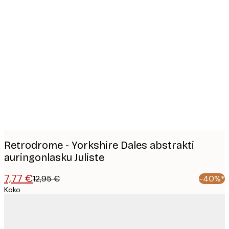
Product
images
Retrodrome - Yorkshire Dales abstrakti
auringonlasku Juliste
7,77 €
12,95 €
-40%*
Koko