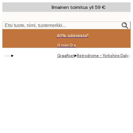
Skip
Ilmainen toimitus yli 59 €
to
main
content.
Etsi tuote, nimi, tuotemerkki...
40% Julisteista*
0 min
0 s
Voimassa
asti:
▸
▸
Graafiset
Retrodrome - Yorkshire Dales a
2026-
08-
09