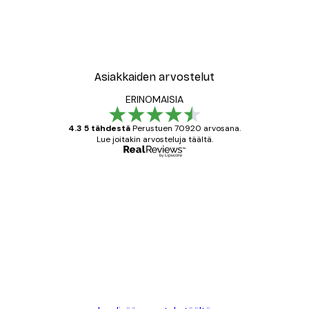
New York City Juliste
Alkaen 7,77 €
12,95 €
Asiakkaiden arvostelut
ERINOMAISIA
4.3 5 tähdestä
Perustuen 70920 arvosana.
Lue joitakin arvosteluja täältä.
Varmennettu ostaja
asiakkaiden
arvostelut
All good alweys
18 touko
Mika S