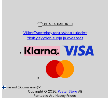
Store
Poster Store
Asiakaspalvelu
OSTA LAHJAKORTTI
Villkor
Evästekäytäntö
Vastuutiedot
Yksityisyyden suoja ja evästeet
Finland (Suomalainen)
Copyright ©
2026
,
Poster Store
AB
Fantastic Art. Happy Prices.