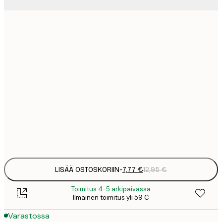
7
21x30 cm
1
12
30x40 cm
2
19
50x70 cm
3
26
70x100 cm
4
Frame
options
LISÄÄ OSTOSKORIIN
-
7,77 €
12,95 €
Toimitus 4-5 arkipäivässä
Ilmainen toimitus yli 59 €
Varastossa