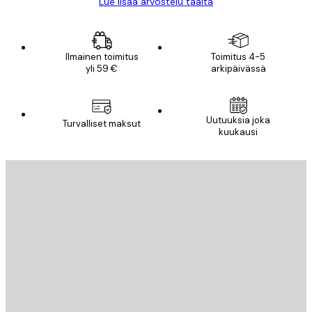
Lue lisää arvostelu täältä
Ilmainen toimitus
Toimitus 4-5
yli 59 €
arkipäivässä
Uutuuksia joka
Turvalliset maksut
kuukausi
Sähköposti
LÄHETÄ