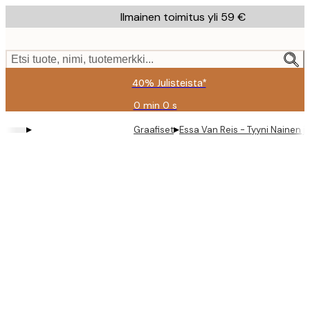
Skip
Ilmainen toimitus yli 59 €
to
main
content.
Etsi tuote, nimi, tuotemerkki...
40% Julisteista*
0 min
0 s
Voimassa
asti:
▸
▸
Graafiset
Essa Van Reis - Tyyni Nainen j
2026-
08-
09