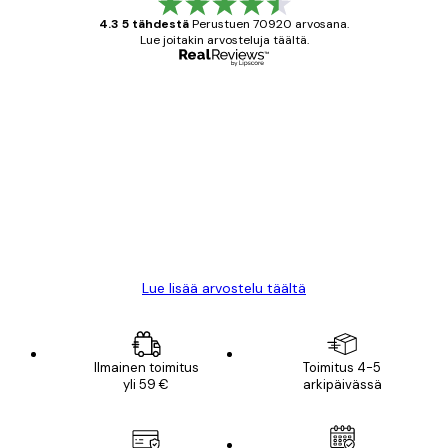
4.3 5 tähdestä
Perustuen 70920 arvosana.
Lue joitakin arvosteluja täältä.
Varmennettu ostaja
asiakkaiden
arvostelut
All good alweys
18 touko
Mika S
Lue lisää arvostelu täältä
Ilmainen toimitus
Toimitus 4-5
yli 59 €
arkipäivässä