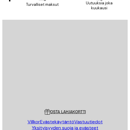
Uutuuksia joka
Turvalliset maksut
kuukausi
Sähköposti
LÄHETÄ
Store
Poster Store
Asiakaspalvelu
OSTA LAHJAKORTTI
Villkor
Evästekäytäntö
Vastuutiedot
Yksityisyyden suoja ja evästeet