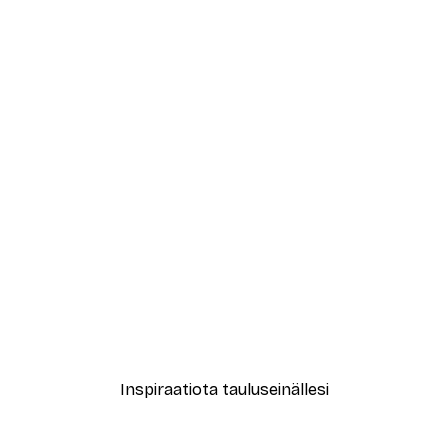
-40%*
t Julisteet
Treechild - Kukoistava Ilo 
Alkaen 7,77 €
12,95 €
Inspiraatiota tauluseinällesi