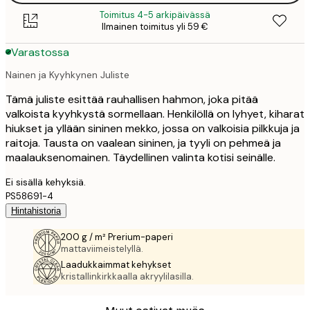
Toimitus 4-5 arkipäivässä
Ilmainen toimitus yli 59 €
Varastossa
Nainen ja Kyyhkynen Juliste
Tämä juliste esittää rauhallisen hahmon, joka pitää
valkoista kyyhkystä sormellaan. Henkilöllä on lyhyet, kiharat
hiukset ja yllään sininen mekko, jossa on valkoisia pilkkuja ja
raitoja. Tausta on vaalean sininen, ja tyyli on pehmeä ja
maalauksenomainen. Täydellinen valinta kotisi seinälle.
Ei sisällä kehyksiä.
PS58691-4
Hintahistoria
200 g / m² Prerium-paperi
mattaviimeistelyllä.
Laadukkaimmat kehykset
kristallinkirkkaalla akryylilasilla.