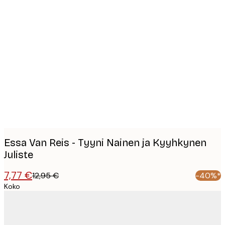
Product
images
Essa Van Reis - Tyyni Nainen ja Kyyhkynen
Juliste
7,77 €
12,95 €
-40%*
Koko