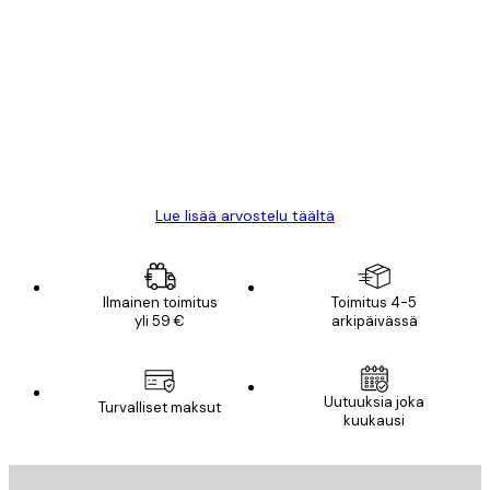
Varmennettu ostaja
asiakkaiden
arvostelut
All good alweys
18 touko
Mika S
Lue lisää arvostelu täältä
Ilmainen toimitus
Toimitus 4-5
yli 59 €
arkipäivässä
Uutuuksia joka
Turvalliset maksut
kuukausi