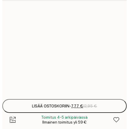
7
21x30 cm
1
12
30x40 cm
2
19
50x70 cm
3
26
70x100 cm
4
64
100x150 cm
Frame
options
LISÄÄ OSTOSKORIIN
-
7,77 €
12,95 €
Toimitus 4-5 arkipäivässä
Ilmainen toimitus yli 59 €