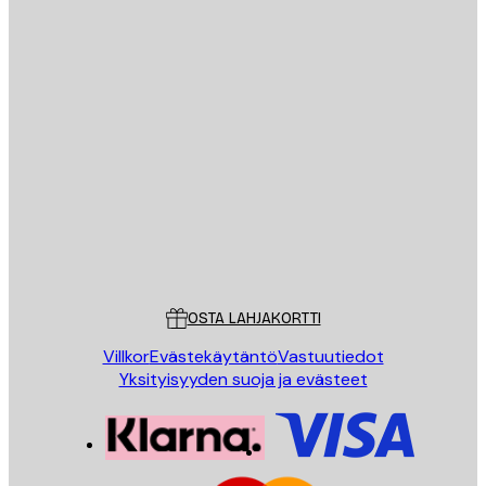
Sähköposti
LÄHETÄ
Store
Poster Store
Asiakaspalvelu
OSTA LAHJAKORTTI
Villkor
Evästekäytäntö
Vastuutiedot
Yksityisyyden suoja ja evästeet