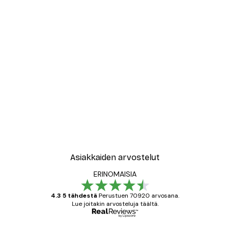
-40%*
ori No1-juliste
Abstract Green Marble No
Alkaen 7,77 €
12,95 €
Asiakkaiden arvostelut
ERINOMAISIA
4.3 5 tähdestä
Perustuen 70920 arvosana.
Lue joitakin arvosteluja täältä.