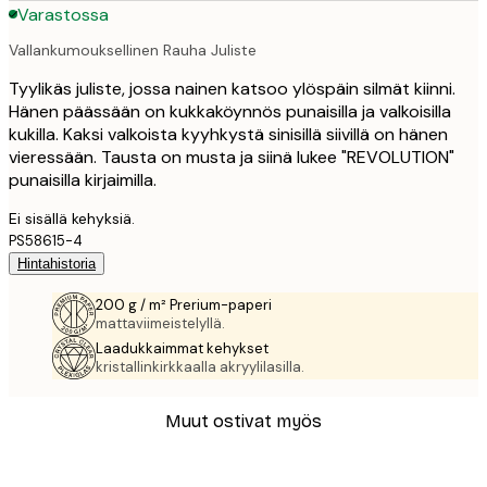
Varastossa
Vallankumouksellinen Rauha Juliste
Tyylikäs juliste, jossa nainen katsoo ylöspäin silmät kiinni.
Hänen päässään on kukkaköynnös punaisilla ja valkoisilla
kukilla. Kaksi valkoista kyyhkystä sinisillä siivillä on hänen
vieressään. Tausta on musta ja siinä lukee "REVOLUTION"
punaisilla kirjaimilla.
Ei sisällä kehyksiä.
PS58615-4
Hintahistoria
200 g / m² Prerium-paperi
mattaviimeistelyllä.
Laadukkaimmat kehykset
kristallinkirkkaalla akryylilasilla.
Muut ostivat myös