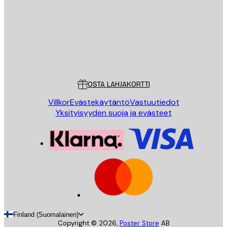
Store
Poster Store
Asiakaspalvelu
OSTA LAHJAKORTTI
Villkor
Evästekäytäntö
Vastuutiedot
Yksityisyyden suoja ja evästeet
Finland (Suomalainen)
Copyright ©
2026
,
Poster Store
AB