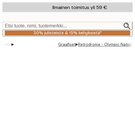
Skip
Ilmainen toimitus yli 59 €
to
main
content.
Etsi tuote, nimi, tuotemerkki...
30% julisteista & 15% kehyksistä*
▸
▸
Graafiset
Retrodrome - Olympic National