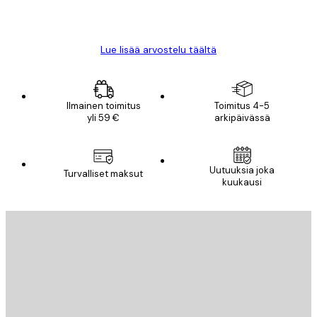
18 touko
Mika S
Lue lisää arvostelu täältä
Ilmainen toimitus
Toimitus 4-5
yli 59 €
arkipäivässä
Uutuuksia joka
Turvalliset maksut
kuukausi
Sähköposti
LÄHETÄ