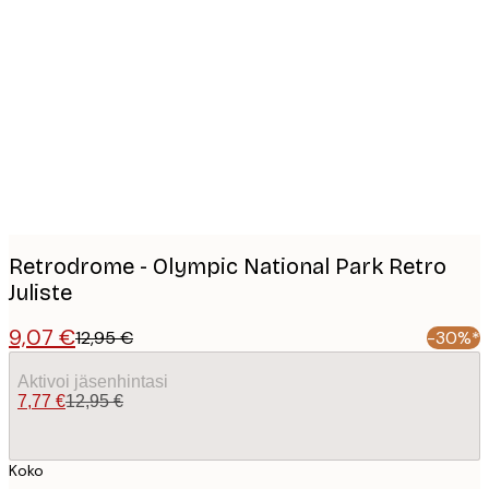
Product
images
Retrodrome - Olympic National Park Retro
Juliste
9,07 €
12,95 €
-30%*
Aktivoi jäsenhintasi
7,77 €
12,95 €
Koko