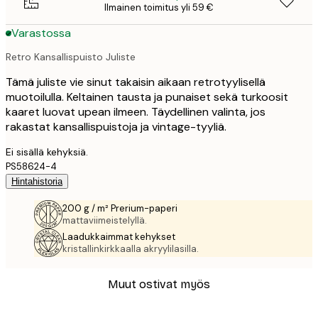
Ilmainen toimitus yli 59 €
Varastossa
Retro Kansallispuisto Juliste
Tämä juliste vie sinut takaisin aikaan retrotyylisellä
muotoilulla. Keltainen tausta ja punaiset sekä turkoosit
kaaret luovat upean ilmeen. Täydellinen valinta, jos
rakastat kansallispuistoja ja vintage-tyyliä.
Ei sisällä kehyksiä.
PS58624-4
Hintahistoria
200 g / m² Prerium-paperi
mattaviimeistelyllä.
Laadukkaimmat kehykset
kristallinkirkkaalla akryylilasilla.
Muut ostivat myös