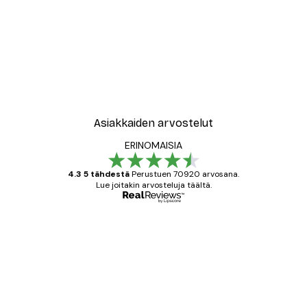
Asiakkaiden arvostelut
ERINOMAISIA
4.3 5 tähdestä
Perustuen 70920 arvosana.
Lue joitakin arvosteluja täältä.
Varmennettu ostaja
asiakkaiden
arvostelut
All good alweys