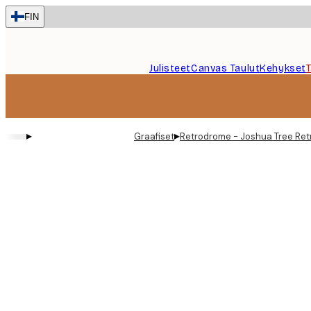
Skip
FIN
to
main
content.
Julisteet
Canvas Taulut
Kehykset
▸
▸
Graafiset
Retrodrome - Joshua Tree Retr