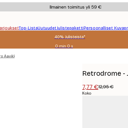
Ilmainen toimitus yli 59 €
Tarjoukset
Top-Lista
Uutuudet
Julistepaketti
Persoonalliset Kuvapr
40% Julisteista*
0 min
0 s
Voimassa
asti:
o Aavikko Juliste
2026-
08-
09
Retrodrome - J
7,77 €
12,95 €
Koko