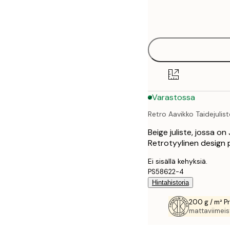
Frame
21x30 cm
options
30x40 cm
50x70 cm
70x100 cm
Varastossa
Retro Aavikko Taidejulist
Beige juliste, jossa on 
Retrotyylinen design pun
Ei sisällä kehyksiä.
PS58622-4
Hintahistoria
200 g / m² P
mattaviimeist