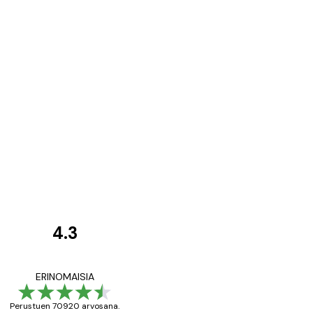
4.3
asiakkaiden
arvostelut
All good alweys
ERINOMAISIA
Perustuen 70920 arvosana.