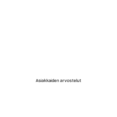
-40%*
Abstrakti beige marmori No2-j
Alkaen 12,87 €
21,45 €
Asiakkaiden arvostelut