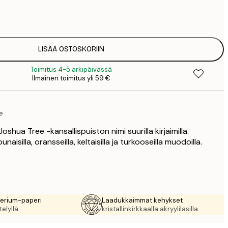
7
1
12
2
19
LISÄÄ OSTOSKORIIN
3
Toimitus 4-5 arkipäivässä
26
Ilmainen toimitus yli 59 €
4
e
Joshua Tree -kansallispuiston nimi suurilla kirjaimilla.
aisilla, oransseilla, keltaisilla ja turkooseilla muodoilla.
rerium-paperi
Laadukkaimmat kehykset
elyllä.
kristallinkirkkaalla akryylilasilla.