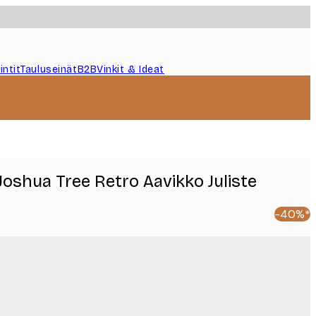
intit
Tauluseinät
B2B
Vinkit & Ideat
oshua Tree Retro Aavikko Juliste
-40%*