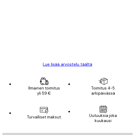
Varmennettu ostaja
asiakkaiden
arvostelut
All good alweys
18 touko
Mika S
Lue lisää arvostelu täältä
Ilmainen toimitus
Toimitus 4-5
yli 59 €
arkipäivässä
Uutuuksia joka
Turvalliset maksut
kuukausi