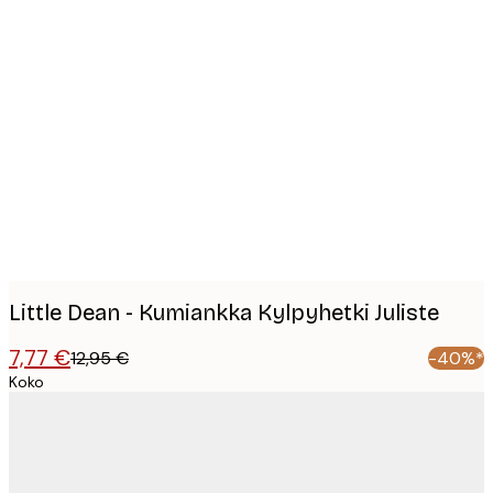
Product
images
Little Dean - Kumiankka Kylpyhetki Juliste
7,77 €
12,95 €
-40%*
Koko