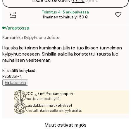
LISÄÄ OSTOSKORIIN
-
7,77 €
12,95 €
Toimitus 4-5 arkipäivässä
Ilmainen toimitus yli 59 €
Varastossa
Kumiankka Kylpyhuone Juliste
Hauska keltainen kumiankan juliste tuo iloisen tunnelman
kylpyhuoneeseen. Sinisillä aalloilla koristettu tausta luo
rauhallisen vesiteeman.
Ei sisällä kehyksiä.
PS58851-4
Hintahistoria
200 g / m² Prerium-paperi
mattaviimeistelyllä.
Laadukkaimmat kehykset
kristallinkirkkaalla akryylilasilla.
Muut ostivat myös