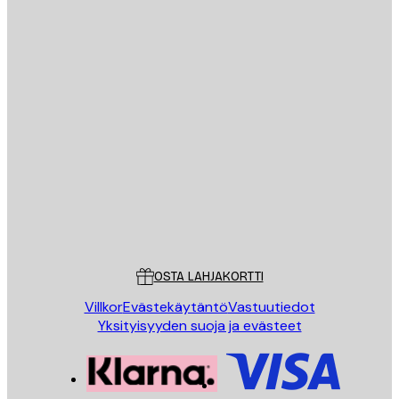
Sähköposti
LÄHETÄ
Store
Poster Store
Asiakaspalvelu
OSTA LAHJAKORTTI
Villkor
Evästekäytäntö
Vastuutiedot
Yksityisyyden suoja ja evästeet