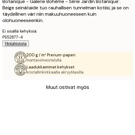
Botanique - Galerie Bohème - Série Jardin Botanique".
Beige seinätaide tuo rauhallisen tunnelman kotiisi, ja se on
täydellinen väri niin makuuhuoneeseen kuin
olohuoneeseenkin.
Ei sisällä kehyksiä.
PS52877-4
Hintahistoria
200 g / m² Prerium-paperi
mattaviimeistelyllä.
Laadukkaimmat kehykset
kristallinkirkkaalla akryylilasilla.
Muut ostivat myös