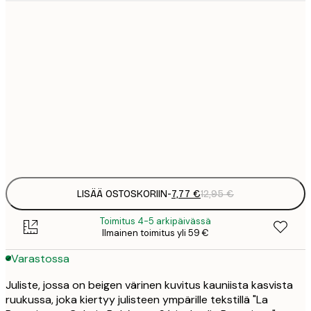
7
21x30 cm
1
12
30x40 cm
2
19
50x70 cm
3
Frame
options
LISÄÄ OSTOSKORIIN
-
7,77 €
12,95 €
Toimitus 4-5 arkipäivässä
Ilmainen toimitus yli 59 €
Varastossa
Juliste, jossa on beigen värinen kuvitus kauniista kasvista
ruukussa, joka kiertyy julisteen ympärille tekstillä "La