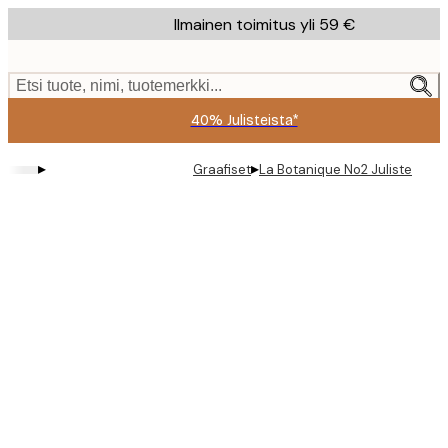
Skip
Ilmainen toimitus yli 59 €
to
main
content.
Etsi tuote, nimi, tuotemerkki...
40% Julisteista*
▸
▸
Graafiset
La Botanique No2 Juliste