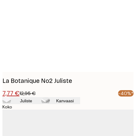
Product
images
La Botanique No2 Juliste
7,77 €
12,95 €
-40%*
Juliste
Kanvaasi
Koko