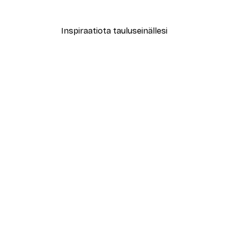
Alkaen 7,77 €
12,95 €
Inspiraatiota tauluseinällesi