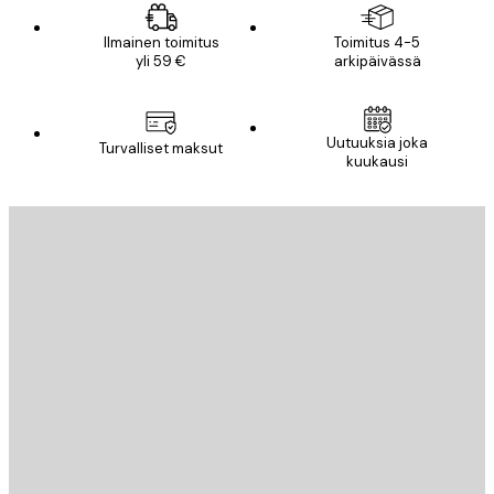
Ilmainen toimitus
Toimitus 4-5
yli 59 €
arkipäivässä
Uutuuksia joka
Turvalliset maksut
kuukausi
Sähköposti
LÄHETÄ
Store
Poster Store