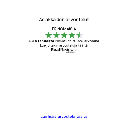
Asiakkaiden arvostelut
ERINOMAISIA
4.3 5 tähdestä
Perustuen 70920 arvosana.
Lue joitakin arvosteluja täältä.
Varmennettu ostaja
asiakkaiden
arvostelut
All good alweys
18 touko
Mika S
Lue lisää arvostelu täältä