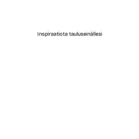
New York City Juliste
Alkaen 7,77 €
12,95 €
Inspiraatiota tauluseinällesi