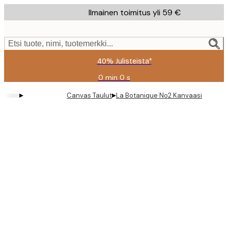
Skip
Ilmainen toimitus yli 59 €
to
main
content.
Etsi tuote, nimi, tuotemerkki...
40% Julisteista*
0 min
0 s
Voimassa
asti:
▸
▸
Canvas Taulut
La Botanique No2 Kanvaasi
2026-
08-
09