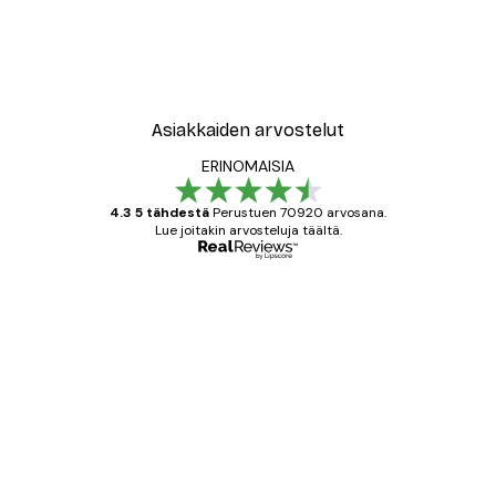
Asiakkaiden arvostelut
ERINOMAISIA
4.3 5 tähdestä
Perustuen 70920 arvosana.
Lue joitakin arvosteluja täältä.
Varmennettu ostaja
asiakkaiden
arvostelut
All good alweys
18 touko
Mika S