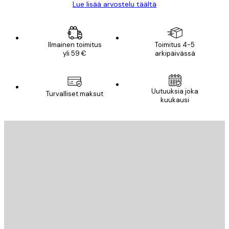
Lue lisää arvostelu täältä
Ilmainen toimitus
Toimitus 4-5
yli 59 €
arkipäivässä
Uutuuksia joka
Turvalliset maksut
kuukausi
Sähköposti
LÄHETÄ