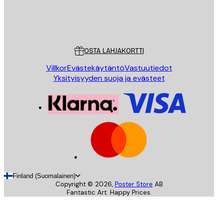
Store
Poster Store
Asiakaspalvelu
OSTA LAHJAKORTTI
Villkor
Evästekäytäntö
Vastuutiedot
Yksityisyyden suoja ja evästeet
Finland (Suomalainen)
Copyright ©
2026
,
Poster Store
AB
Fantastic Art. Happy Prices.