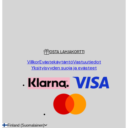
LÄHETÄ
Store
Poster Store
Asiakaspalvelu
OSTA LAHJAKORTTI
Villkor
Evästekäytäntö
Vastuutiedot
Yksityisyyden suoja ja evästeet
Finland (Suomalainen)