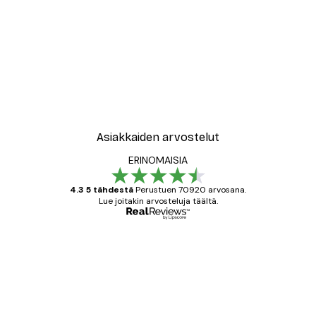
Asiakkaiden arvostelut
ERINOMAISIA
4.3 5 tähdestä
Perustuen 70920 arvosana.
Lue joitakin arvosteluja täältä.
Varmennettu ostaja
asiakkaiden
arvostelut
All good alweys