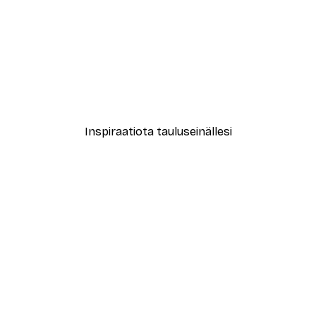
-30%*
 Detectives Juliste
Alkaen 9,07 €
12,95 €
Inspiraatiota tauluseinällesi