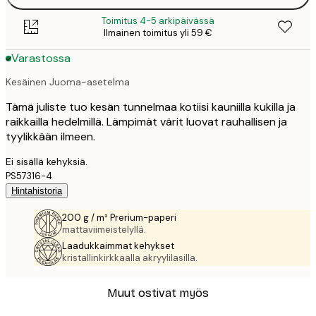
Toimitus 4-5 arkipäivässä
Ilmainen toimitus yli 59 €
Varastossa
Kesäinen Juoma-asetelma
Tämä juliste tuo kesän tunnelmaa kotiisi kauniilla kukilla ja
raikkailla hedelmillä. Lämpimät värit luovat rauhallisen ja
tyylikkään ilmeen.
Ei sisällä kehyksiä.
PS57316-4
Hintahistoria
200 g / m² Prerium-paperi
mattaviimeistelyllä.
Laadukkaimmat kehykset
kristallinkirkkaalla akryylilasilla.
Muut ostivat myös