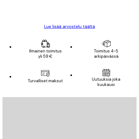
18 touko
Mika S
Lue lisää arvostelu täältä
Ilmainen toimitus
Toimitus 4-5
yli 59 €
arkipäivässä
Uutuuksia joka
Turvalliset maksut
kuukausi
Sähköposti