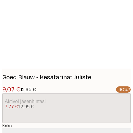
Product
images
Goed Blauw - Kesätarinat Juliste
9,07 €
12,95 €
-30%*
Aktivoi jäsenhintasi
7,77 €
12,95 €
Koko