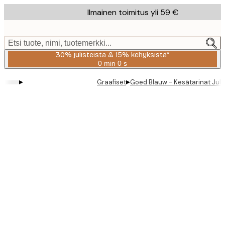
Skip
Ilmainen toimitus yli 59 €
to
main
content.
Etsi tuote, nimi, tuotemerkki...
30% julisteista & 15% kehyksistä*
0 min
0 s
Voimassa
asti:
▸
▸
Graafiset
Goed Blauw - Kesätarinat Juli
2026-
08-
06