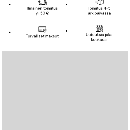
Ilmainen toimitus
Toimitus 4-5
yli 59 €
arkipäivässä
Uutuuksia joka
Turvalliset maksut
kuukausi
Sähköposti
LÄHETÄ
Store
Poster Store