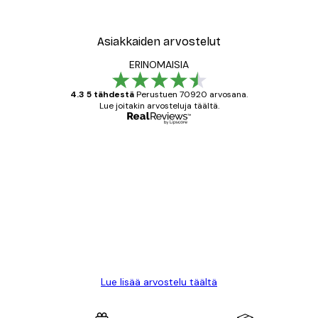
Asiakkaiden arvostelut
ERINOMAISIA
4.3 5 tähdestä
Perustuen 70920 arvosana.
Lue joitakin arvosteluja täältä.
Varmennettu ostaja
asiakkaiden
arvostelut
All good alweys
18 touko
Mika S
Lue lisää arvostelu täältä