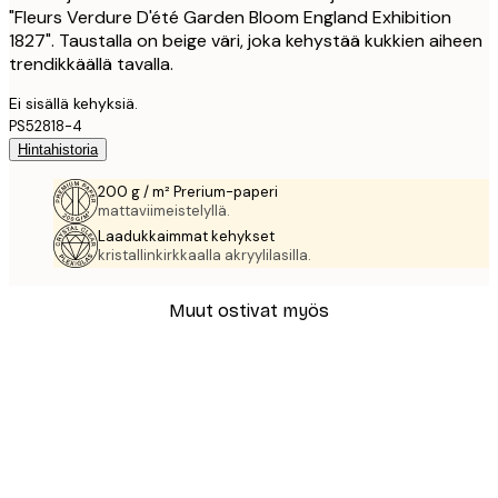
"Fleurs Verdure D'été Garden Bloom England Exhibition
1827". Taustalla on beige väri, joka kehystää kukkien aiheen
trendikkäällä tavalla.
Ei sisällä kehyksiä.
PS52818-4
Hintahistoria
200 g / m² Prerium-paperi
mattaviimeistelyllä.
Laadukkaimmat kehykset
kristallinkirkkaalla akryylilasilla.
Muut ostivat myös