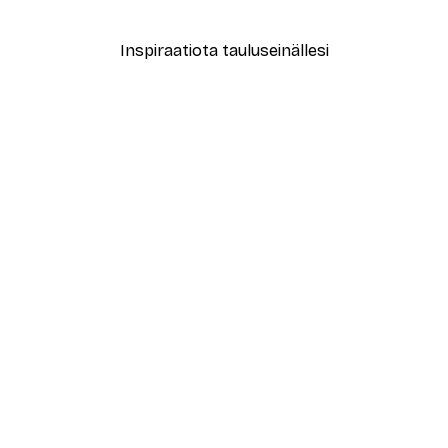
Alkaen 9,07 €
12,95 €
Inspiraatiota tauluseinällesi