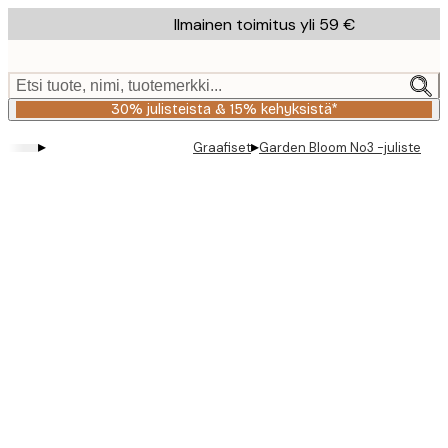
Skip
Ilmainen toimitus yli 59 €
to
main
content.
Etsi tuote, nimi, tuotemerkki...
30% julisteista & 15% kehyksistä*
▸
▸
Graafiset
Garden Bloom No3 -juliste