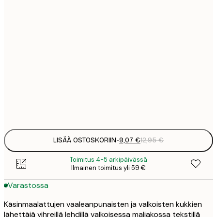
9
21x30 cm
1
15
30x40 cm
2
Frame
options
LISÄÄ OSTOSKORIIN
-
9,07 €
12,95 €
Toimitus 4-5 arkipäivässä
Ilmainen toimitus yli 59 €
Varastossa
Käsinmaalattujen vaaleanpunaisten ja valkoisten kukkien
lähettäjä vihreillä lehdillä valkoisessa maljakossa tekstillä