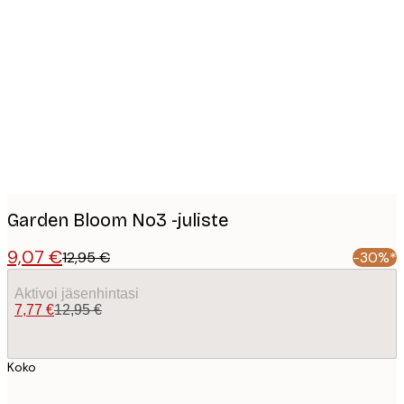
Product
images
Garden Bloom No3 -juliste
9,07 €
12,95 €
-30%*
Aktivoi jäsenhintasi
7,77 €
12,95 €
Koko