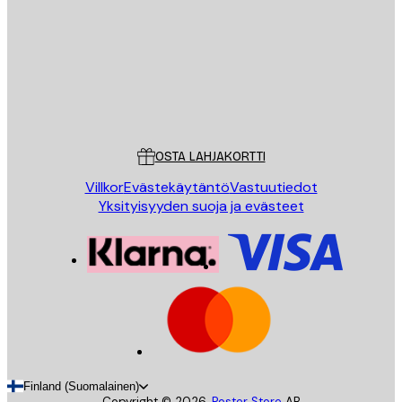
LÄHETÄ
Store
Poster Store
Asiakaspalvelu
OSTA LAHJAKORTTI
Villkor
Evästekäytäntö
Vastuutiedot
Yksityisyyden suoja ja evästeet
Finland (Suomalainen)
Copyright ©
2026
,
Poster Store
AB