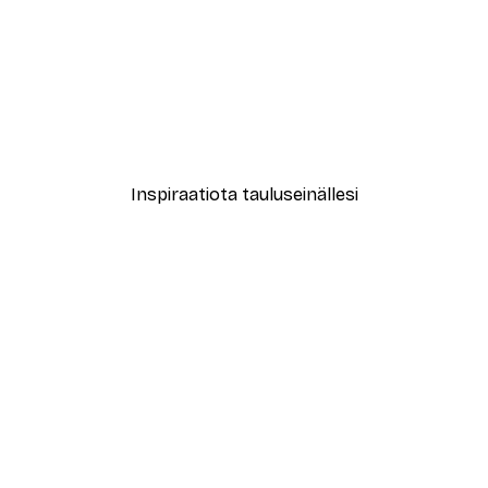
-70%
Outlet
gyssä Juliste
Akvarellisurffari Juliste
Alkaen 5,84 €
21,45 €
Inspiraatiota tauluseinällesi