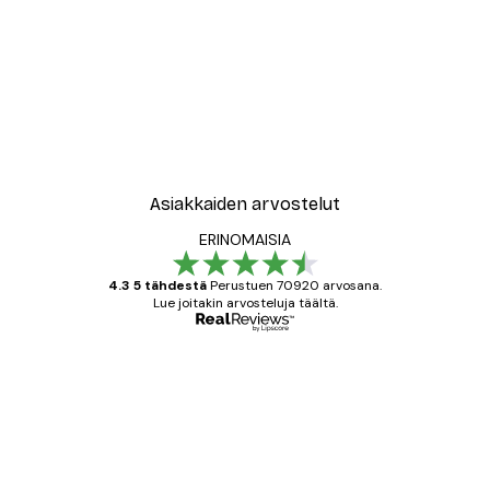
Asiakkaiden arvostelut
ERINOMAISIA
4.3 5 tähdestä
Perustuen 70920 arvosana.
Lue joitakin arvosteluja täältä.
Varmennettu ostaja
asiakkaiden
arvostelut
All good alweys