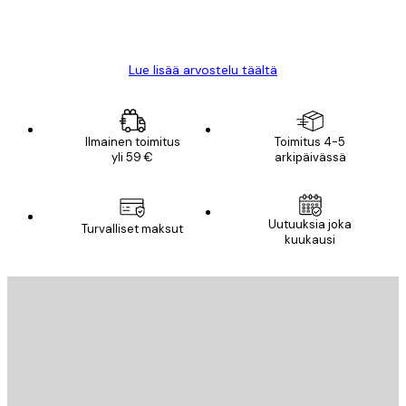
18 touko
Mika S
Lue lisää arvostelu täältä
Ilmainen toimitus
Toimitus 4-5
yli 59 €
arkipäivässä
Uutuuksia joka
Turvalliset maksut
kuukausi
Sähköposti