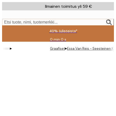
Skip
Ilmainen toimitus yli 59 €
to
main
content.
Etsi tuote, nimi, tuotemerkki...
40% Julisteista*
0 min
0 s
Voimassa
asti:
▸
▸
Graafiset
Essa Van Reis - Seesteinen Kuv
2026-
08-
09