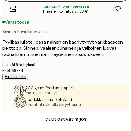
Toimitus 4-5 arkipäivässä
Ilmainen toimitus yli 59 €
Varastossa
Sininen Kuviollinen Juliste
Tyylikäs juliste, jossa nainen on kääriytynyt värikkääseen
peittoon. Sininen, vaaleanpunainen ja valkoinen luovat
rauhallisen tunnelman. Täydellinen sisustukseen.
Ei sisällä kehyksiä.
PS58687-4
Hintahistoria
200 g / m² Prerium-paperi
mattaviimeistelyllä.
Laadukkaimmat kehykset
kristallinkirkkaalla akryylilasilla.
Muut ostivat myös