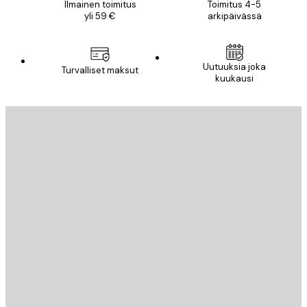
Ilmainen toimitus
Toimitus 4-5
yli 59 €
arkipäivässä
Uutuuksia joka
Turvalliset maksut
kuukausi
Sähköposti
LÄHETÄ
Store
Poster Store
Asiakaspalvelu