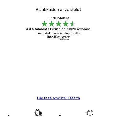
Asiakkaiden arvostelut
ERINOMAISIA
4.3 5 tähdestä
Perustuen 70920 arvosana.
Lue joitakin arvosteluja täältä.
Varmennettu ostaja
asiakkaiden
arvostelut
All good alweys
18 touko
Mika S
Lue lisää arvostelu täältä