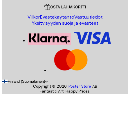
OSTA LAHJAKORTTI
Villkor
Evästekäytäntö
Vastuutiedot
Yksityisyyden suoja ja evästeet
Finland (Suomalainen)
Copyright ©
2026
,
Poster Store
AB
Fantastic Art. Happy Prices.