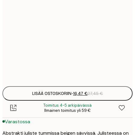
16
40x50 cm
2
16
50x50 cm
2
19
50x70 cm
3
26
70x100 cm
4
Frame
options
LISÄÄ OSTOSKORIIN
-
16,47 €
27,45 €
Toimitus 4-5 arkipäivässä
Ilmainen toimitus yli 59 €
Varastossa
Abstrakti juliste tummissa beigen sävyissä. Julisteessa on