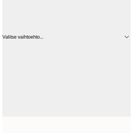
Valitse vaihtoehto...
12
30x40 cm
2