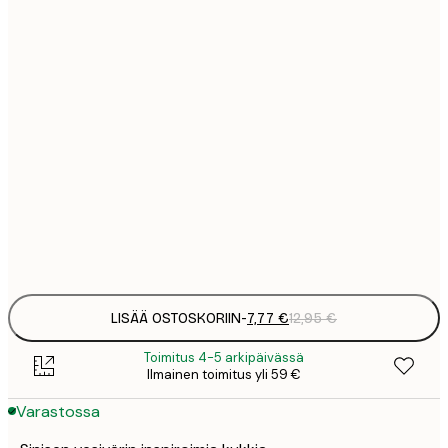
7
21x30 cm
1
12
30x40 cm
2
19
50x70 cm
3
26
70x100 cm
4
Frame
options
LISÄÄ OSTOSKORIIN
-
7,77 €
12,95 €
Toimitus 4-5 arkipäivässä
Ilmainen toimitus yli 59 €
Varastossa