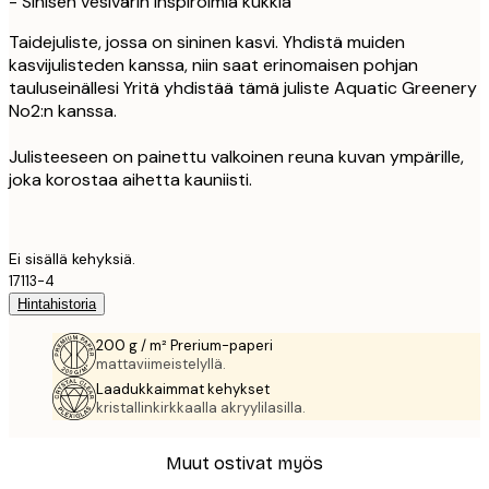
- Sinisen vesivärin inspiroimia kukkia
Taidejuliste, jossa on sininen kasvi. Yhdistä muiden
kasvijulisteden kanssa, niin saat erinomaisen pohjan
tauluseinällesi Yritä yhdistää tämä juliste Aquatic Greenery
No2:n kanssa.
Julisteeseen on painettu valkoinen reuna kuvan ympärille,
joka korostaa aihetta kauniisti.
Ei sisällä kehyksiä.
17113-4
Hintahistoria
200 g / m² Prerium-paperi
mattaviimeistelyllä.
Laadukkaimmat kehykset
kristallinkirkkaalla akryylilasilla.
Muut ostivat myös