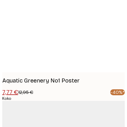
Product
images
Aquatic Greenery No1 Poster
7,77 €
12,95 €
-40%*
Koko