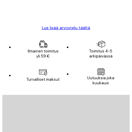
18 touko
Mika S
Lue lisää arvostelu täältä
Ilmainen toimitus
Toimitus 4-5
yli 59 €
arkipäivässä
Uutuuksia joka
Turvalliset maksut
kuukausi
Sähköposti