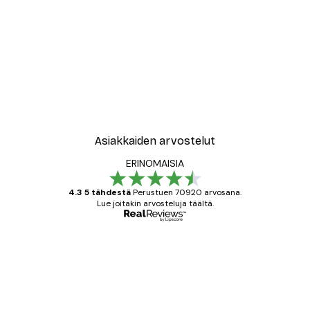
Asiakkaiden arvostelut
ERINOMAISIA
4.3 5 tähdestä
Perustuen 70920 arvosana.
Lue joitakin arvosteluja täältä.
Varmennettu ostaja
asiakkaiden
arvostelut
All good alweys