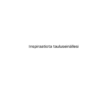
-40%*
Laituri Auringonnousussa 
Alkaen 12,87 €
21,45 €
Inspiraatiota tauluseinällesi