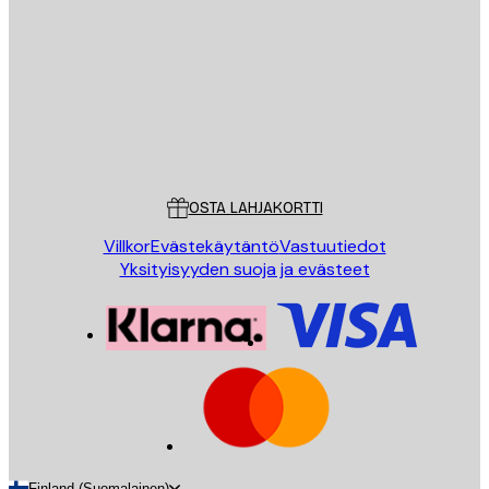
LÄHETÄ
Store
Poster Store
Asiakaspalvelu
OSTA LAHJAKORTTI
Villkor
Evästekäytäntö
Vastuutiedot
Yksityisyyden suoja ja evästeet
Finland (Suomalainen)