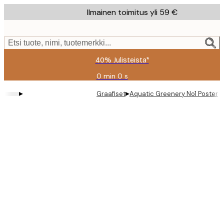
Skip
Ilmainen toimitus yli 59 €
to
main
content.
Etsi tuote, nimi, tuotemerkki...
40% Julisteista*
0 min
0 s
Voimassa
asti:
▸
▸
Graafiset
Aquatic Greenery No1 Poster
2026-
08-
09