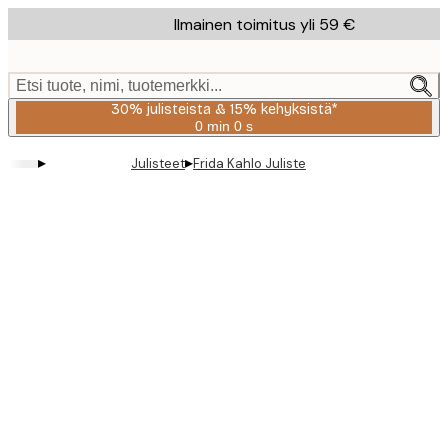
Skip
Ilmainen toimitus yli 59 €
to
main
content.
Etsi tuote, nimi, tuotemerkki...
30% julisteista & 15% kehyksistä*
0 min
0 s
Voimassa
asti:
▸
▸
Julisteet
Frida Kahlo Juliste
2026-
08-
06