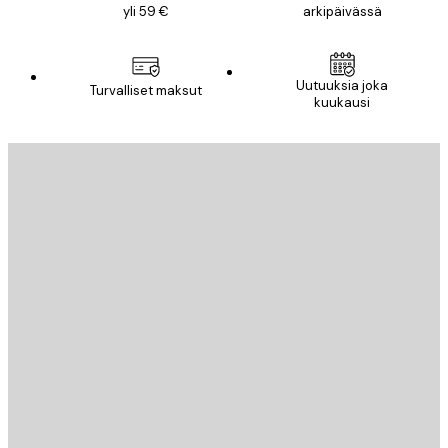
yli 59 €
arkipäivässä
Uutuuksia joka
Turvalliset maksut
kuukausi
Sähköposti
LÄHETÄ
Store
Poster Store
Asiakaspalvelu