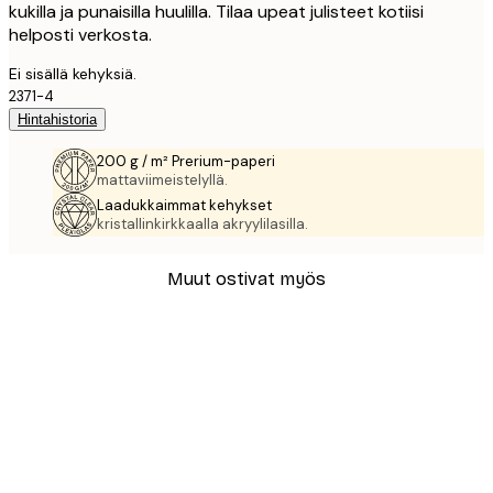
kukilla ja punaisilla huulilla. Tilaa upeat julisteet kotiisi
helposti verkosta.
Ei sisällä kehyksiä.
2371-4
Hintahistoria
200 g / m² Prerium-paperi
mattaviimeistelyllä.
Laadukkaimmat kehykset
kristallinkirkkaalla akryylilasilla.
Muut ostivat myös