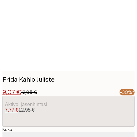
Product
images
Frida Kahlo Juliste
9,07 €
12,95 €
-30%*
Aktivoi jäsenhintasi
7,77 €
12,95 €
Koko