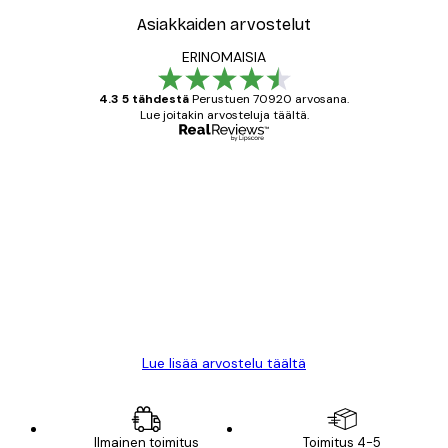
Asiakkaiden arvostelut
ERINOMAISIA
4.3 5 tähdestä
Perustuen 70920 arvosana.
Lue joitakin arvosteluja täältä.
Varmennettu ostaja
asiakkaiden
arvostelut
All good alweys
18 touko
Mika S
Lue lisää arvostelu täältä
Ilmainen toimitus
Toimitus 4-5