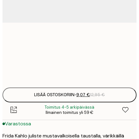
9
21x30 cm
1
23
50x70 cm
3
Frame
options
LISÄÄ OSTOSKORIIN
-
9,07 €
12,95 €
Toimitus 4-5 arkipäivässä
Ilmainen toimitus yli 59 €
Varastossa
Frida Kahlo juliste mustavalkoisella taustalla, värikkäillä