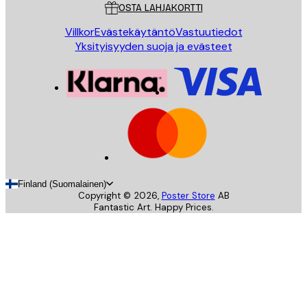
OSTA LAHJAKORTTI
Villkor
Evästekäytäntö
Vastuutiedot
Yksityisyyden suoja ja evästeet
Finland (Suomalainen)
Copyright ©
2026
,
Poster Store
AB
Fantastic Art. Happy Prices.