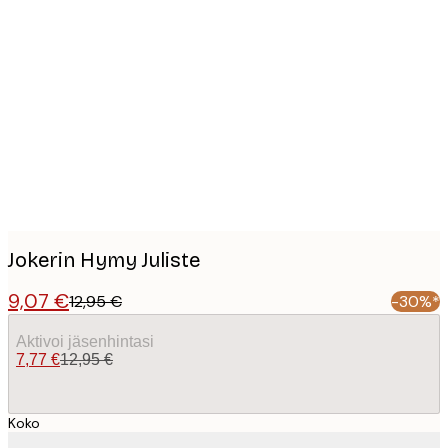
Product
images
Jokerin Hymy Juliste
9,07 €
12,95 €
-30%*
Aktivoi jäsenhintasi
7,77 €
12,95 €
Koko