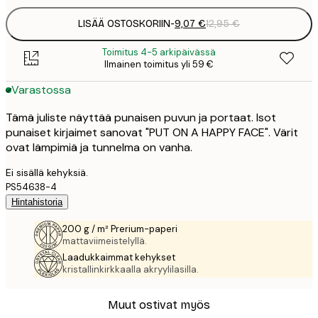
LISÄÄ OSTOSKORIIN
-
9,07 €
12,95 €
Toimitus 4-5 arkipäivässä
Ilmainen toimitus yli 59 €
Varastossa
Tämä juliste näyttää punaisen puvun ja portaat. Isot
punaiset kirjaimet sanovat "PUT ON A HAPPY FACE". Värit
ovat lämpimiä ja tunnelma on vanha.
Ei sisällä kehyksiä.
PS54638-4
Hintahistoria
200 g / m² Prerium-paperi
mattaviimeistelyllä.
Laadukkaimmat kehykset
kristallinkirkkaalla akryylilasilla.
Muut ostivat myös