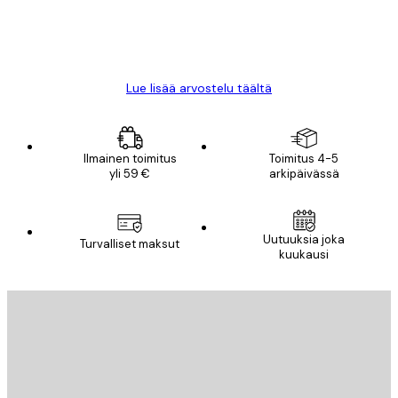
18 touko
Mika S
Lue lisää arvostelu täältä
Ilmainen toimitus
Toimitus 4-5
yli 59 €
arkipäivässä
Uutuuksia joka
Turvalliset maksut
kuukausi
Sähköposti