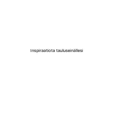
-30%*
nto Punainen Aurinko Juliste
Kawase Hasui - Yamanakak
Alkaen 9,07 €
12,95 €
Inspiraatiota tauluseinällesi