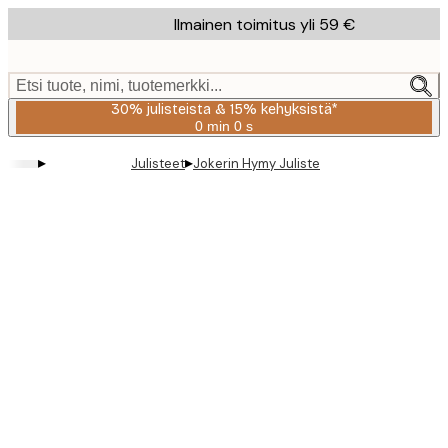
Skip
Ilmainen toimitus yli 59 €
to
main
content.
Etsi tuote, nimi, tuotemerkki...
30% julisteista & 15% kehyksistä*
0 min
0 s
Voimassa
asti:
▸
▸
Julisteet
Jokerin Hymy Juliste
2026-
08-
06