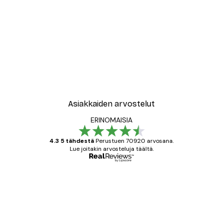
Asiakkaiden arvostelut
ERINOMAISIA
4.3 5 tähdestä
Perustuen 70920 arvosana.
Lue joitakin arvosteluja täältä.
Varmennettu ostaja
asiakkaiden
arvostelut
All good alweys