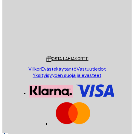
LÄHETÄ
Store
Poster Store
Asiakaspalvelu
OSTA LAHJAKORTTI
Villkor
Evästekäytäntö
Vastuutiedot
Yksityisyyden suoja ja evästeet