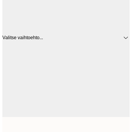
Valitse vaihtoehto...
12
30x40 cm
2