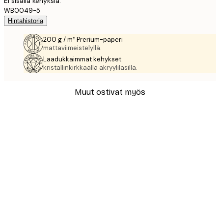
Ei sisällä kehyksiä.
WB0049-5
Hintahistoria
200 g / m² Prerium-paperi
mattaviimeistelyllä.
Laadukkaimmat kehykset
kristallinkirkkaalla akryylilasilla.
Muut ostivat myös