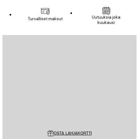
Uutuuksia joka
Turvalliset maksut
kuukausi
Sähköposti
LÄHETÄ
Store
Poster Store
Asiakaspalvelu
OSTA LAHJAKORTTI