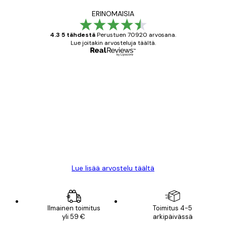
ERINOMAISIA
4.3 5 tähdestä
Perustuen 70920 arvosana.
Lue joitakin arvosteluja täältä.
Varmennettu ostaja
asiakkaiden
arvostelut
All good alweys
18 touko
Mika S
Lue lisää arvostelu täältä
Ilmainen toimitus
Toimitus 4-5
yli 59 €
arkipäivässä