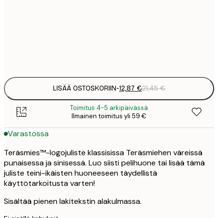
21
50x70 cm
3
Frame
options
LISÄÄ OSTOSKORIIN
-
12,87 €
21,45 €
Toimitus 4-5 arkipäivässä
Ilmainen toimitus yli 59 €
Varastossa
Teräsmies™-logojuliste klassisissa Teräsmiehen väreissä
punaisessa ja sinisessä. Luo siisti pelihuone tai lisää tämä
juliste teini-ikäisten huoneeseen täydellistä
käyttötarkoitusta varten!
Sisältää pienen lakitekstin alakulmassa.