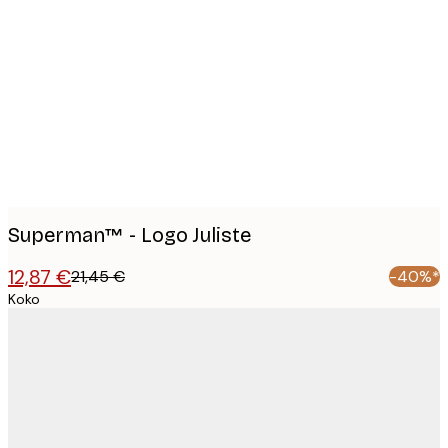
Product
images
Superman™ - Logo Juliste
12,87 €
21,45 €
-40%*
Koko