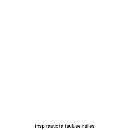
-40%*
le No2 Juliste
Muotikatu Juliste
Alkaen 7,77 €
12,95 €
Inspiraatiota tauluseinällesi