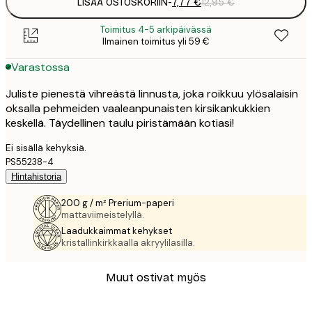
LISÄÄ OSTOSKORIIN
-
7,77 €
12,95 €
Toimitus 4-5 arkipäivässä
Ilmainen toimitus yli 59 €
Varastossa
Juliste pienestä vihreästä linnusta, joka roikkuu ylösalaisin
oksalla pehmeiden vaaleanpunaisten kirsikankukkien
keskellä. Täydellinen taulu piristämään kotiasi!
Ei sisällä kehyksiä.
PS55238-4
Hintahistoria
200 g / m² Prerium-paperi
mattaviimeistelyllä.
Laadukkaimmat kehykset
kristallinkirkkaalla akryylilasilla.
Muut ostivat myös