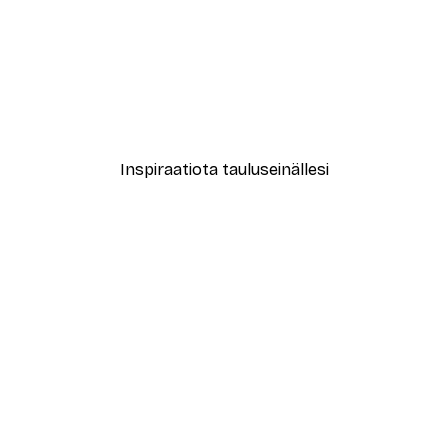
-40%*
Treechild - Kuiskailevat Ku
Alkaen 7,77 €
12,95 €
Inspiraatiota tauluseinällesi