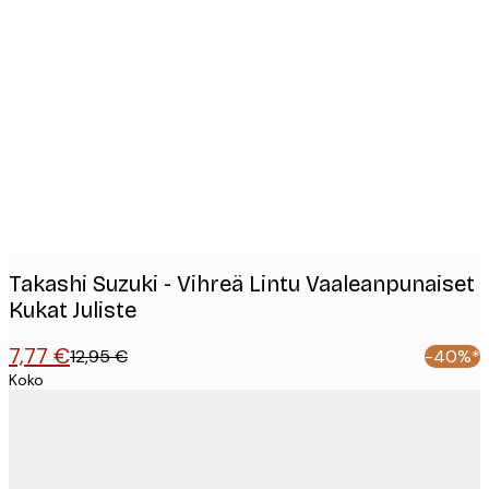
Product
images
Takashi Suzuki - Vihreä Lintu Vaaleanpunaiset
Kukat Juliste
7,77 €
12,95 €
-40%*
Koko