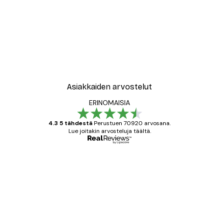
Asiakkaiden arvostelut
ERINOMAISIA
4.3 5 tähdestä
Perustuen 70920 arvosana.
Lue joitakin arvosteluja täältä.
Varmennettu ostaja
asiakkaiden
arvostelut
All good alweys