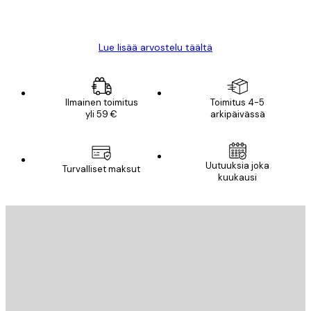
18 touko
Mika S
Lue lisää arvostelu täältä
Ilmainen toimitus
Toimitus 4-5
yli 59 €
arkipäivässä
Uutuuksia joka
Turvalliset maksut
kuukausi
Sähköposti
LÄHETÄ