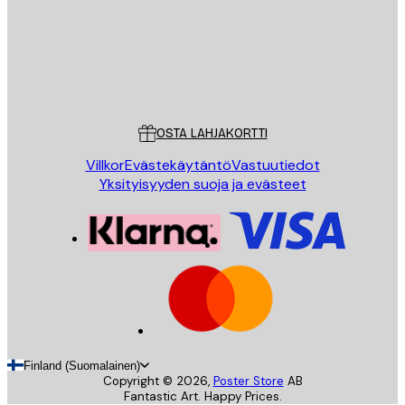
Store
Poster Store
Asiakaspalvelu
OSTA LAHJAKORTTI
Villkor
Evästekäytäntö
Vastuutiedot
Yksityisyyden suoja ja evästeet
Finland (Suomalainen)
Copyright ©
2026
,
Poster Store
AB
Fantastic Art. Happy Prices.