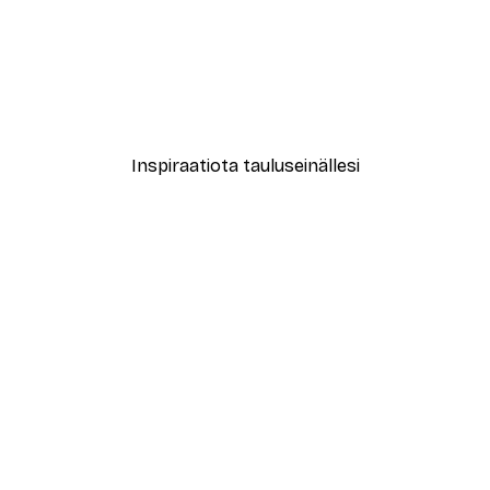
-40%*
Treechild - Kuiskailevat Ku
Alkaen 7,77 €
12,95 €
Inspiraatiota tauluseinällesi