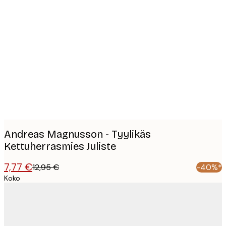
Product
images
Andreas Magnusson - Tyylikäs
Kettuherrasmies Juliste
7,77 €
12,95 €
-40%*
Koko