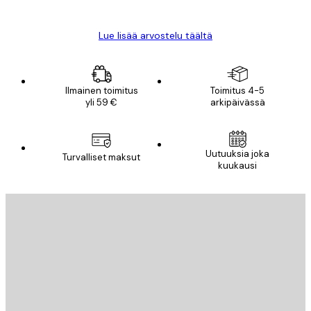
Mika S
Lue lisää arvostelu täältä
Ilmainen toimitus
Toimitus 4-5
yli 59 €
arkipäivässä
Uutuuksia joka
Turvalliset maksut
kuukausi
Sähköposti
LÄHETÄ