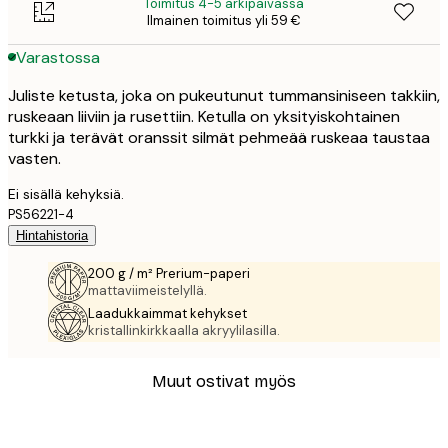
Toimitus 4-5 arkipäivässä
Ilmainen toimitus yli 59 €
Varastossa
Juliste ketusta, joka on pukeutunut tummansiniseen takkiin,
ruskeaan liiviin ja rusettiin. Ketulla on yksityiskohtainen
turkki ja terävät oranssit silmät pehmeää ruskeaa taustaa
vasten.
Ei sisällä kehyksiä.
PS56221-4
Hintahistoria
200 g / m² Prerium-paperi
mattaviimeistelyllä.
Laadukkaimmat kehykset
kristallinkirkkaalla akryylilasilla.
Muut ostivat myös