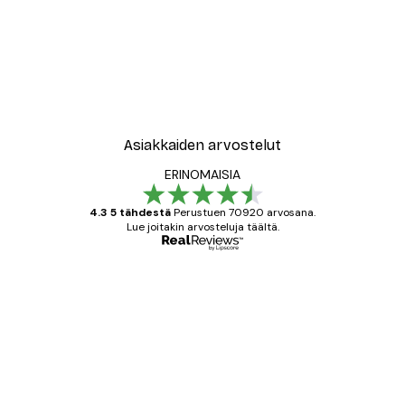
Asiakkaiden arvostelut
ERINOMAISIA
4.3 5 tähdestä
Perustuen 70920 arvosana.
Lue joitakin arvosteluja täältä.
Varmennettu ostaja
asiakkaiden
arvostelut
All good alweys
18 touko