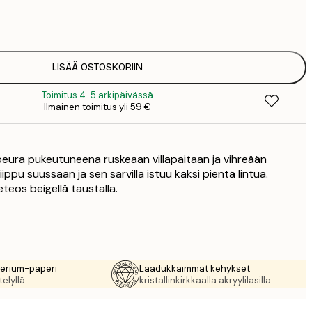
7
1
12
2
16
LISÄÄ OSTOSKORIIN
2
Toimitus 4-5 arkipäivässä
19
Ilmainen toimitus yli 59 €
3
26
4
a peura pukeutuneena ruskeaan villapaitaan ja vihreään
64
ippu suussaan ja sen sarvilla istuu kaksi pientä lintua.
teos beigellä taustalla.
rerium-paperi
Laadukkaimmat kehykset
elyllä.
kristallinkirkkaalla akryylilasilla.