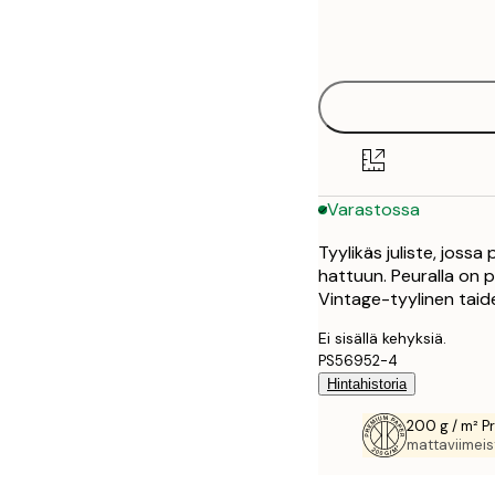
Frame
21x30 cm
options
30x40 cm
40x50 cm
50x70 cm
Varastossa
70x100 cm
Tyylikäs juliste, joss
100x150 cm
hattuun. Peuralla on pi
Vintage-tyylinen taide
Ei sisällä kehyksiä.
PS56952-4
Hintahistoria
200 g / m² P
mattaviimeist