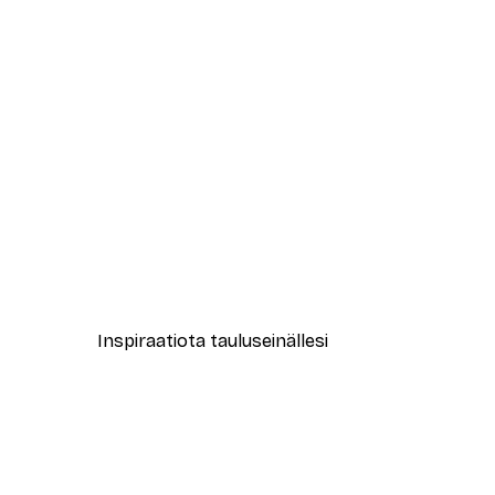
-40%*
Abstrakti beige marmori No2-j
Alkaen 12,87 €
21,45 €
Inspiraatiota tauluseinällesi