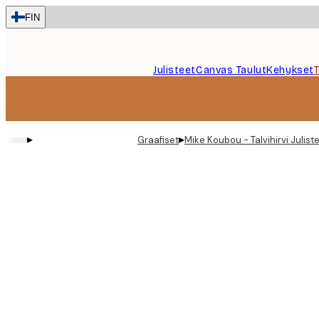
Skip
FIN
to
main
content.
Julisteet
Canvas Taulut
Kehykset
▸
▸
Graafiset
Mike Koubou - Talvihirvi Julist