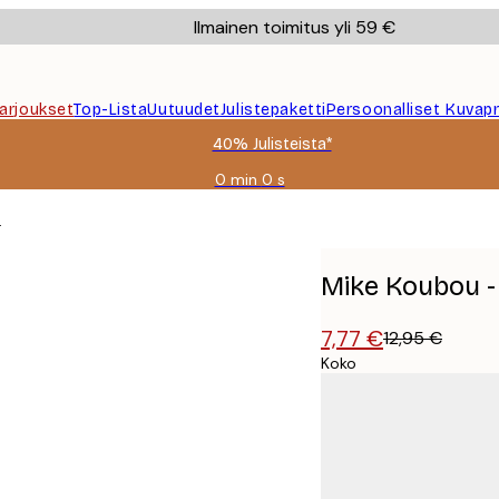
Ilmainen toimitus yli 59 €
Tarjoukset
Top-Lista
Uutuudet
Julistepaketti
Persoonalliset Kuvapr
40% Julisteista*
0 min
0 s
Voimassa
asti:
e
2026-
08-
09
Mike Koubou - T
7,77 €
12,95 €
Koko