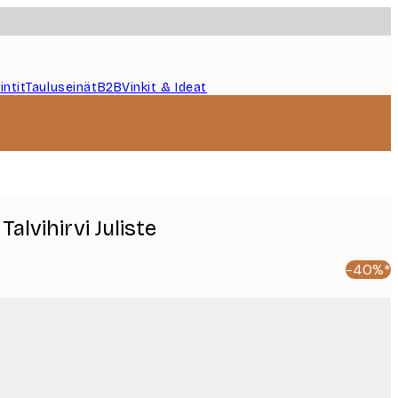
intit
Tauluseinät
B2B
Vinkit & Ideat
alvihirvi Juliste
-40%*