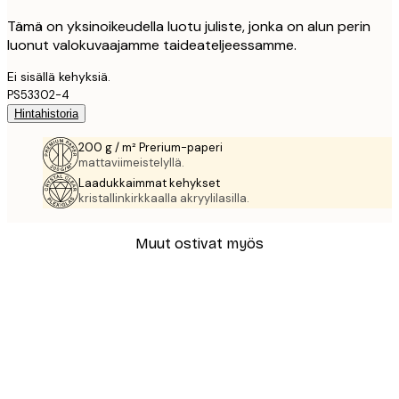
Tämä on yksinoikeudella luotu juliste, jonka on alun perin
luonut valokuvaajamme taideateljeessamme.
Ei sisällä kehyksiä.
PS53302-4
Hintahistoria
200 g / m² Prerium-paperi
mattaviimeistelyllä.
Laadukkaimmat kehykset
kristallinkirkkaalla akryylilasilla.
Muut ostivat myös