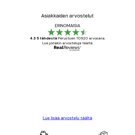
Asiakkaiden arvostelut
ERINOMAISIA
4.3 5 tähdestä
Perustuen 70920 arvosana.
Lue joitakin arvosteluja täältä.
Varmennettu ostaja
asiakkaiden
arvostelut
All good alweys
18 touko
Mika S
Lue lisää arvostelu täältä