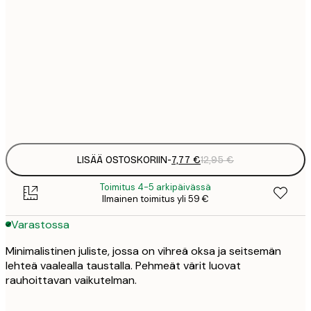
7
21x30 cm
1
12
30x40 cm
2
Frame
options
LISÄÄ OSTOSKORIIN
-
7,77 €
12,95 €
Toimitus 4-5 arkipäivässä
Ilmainen toimitus yli 59 €
Varastossa
Minimalistinen juliste, jossa on vihreä oksa ja seitsemän
lehteä vaalealla taustalla. Pehmeät värit luovat
rauhoittavan vaikutelman.