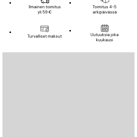
Ilmainen toimitus
Toimitus 4-5
yli 59 €
arkipäivässä
Uutuuksia joka
Turvalliset maksut
kuukausi
Sähköposti
LÄHETÄ
Store
Poster Store