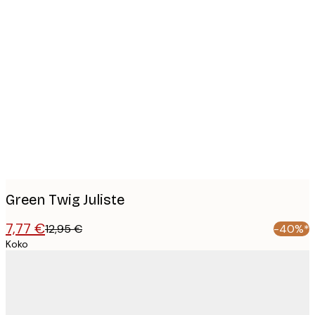
Product
images
Green Twig Juliste
7,77 €
12,95 €
-40%*
Koko