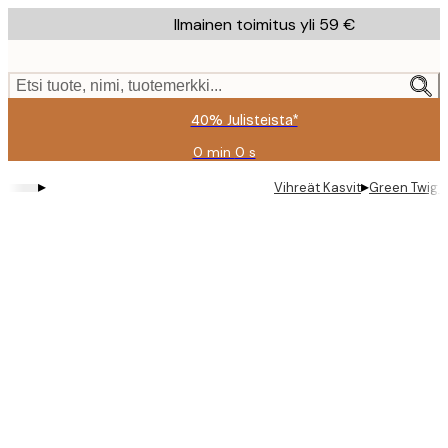
Skip
Ilmainen toimitus yli 59 €
to
main
content.
Etsi tuote, nimi, tuotemerkki...
40% Julisteista*
0 min
0 s
Voimassa
asti:
▸
▸
Vihreät Kasvit
Green Twig J
2026-
08-
09