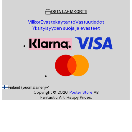
Asiakaspalvelu
OSTA LAHJAKORTTI
Villkor
Evästekäytäntö
Vastuutiedot
Yksityisyyden suoja ja evästeet
Finland (Suomalainen)
Copyright ©
2026
,
Poster Store
AB
Fantastic Art. Happy Prices.