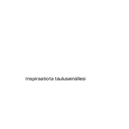
-40%*
White Magnolia Juliste
Alkaen 12,87 €
21,45 €
Inspiraatiota tauluseinällesi