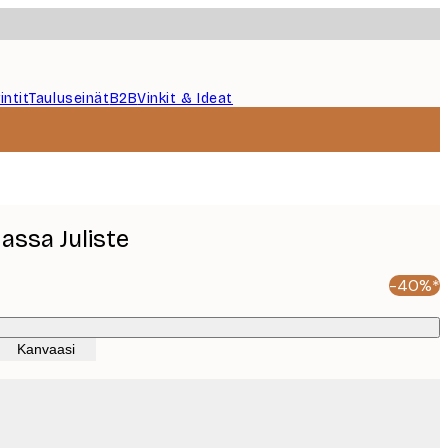
intit
Tauluseinät
B2B
Vinkit & Ideat
assa Juliste
-40%*
Kanvaasi