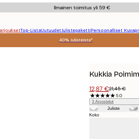
Ilmainen toimitus yli 59 €
Tarjoukset
Top-Lista
Uutuudet
Julistepaketti
Persoonalliset Kuvapr
40% Julisteista*
Kukkia Poimim
12,87 €
21,45 €
5.0
3
Arvostelut
Juliste
Koko