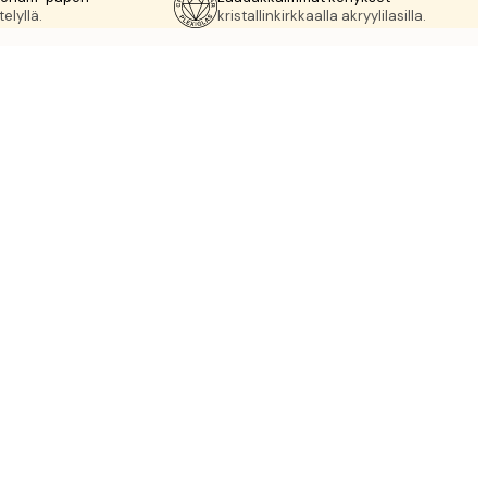
elyllä.
kristallinkirkkaalla akryylilasilla.