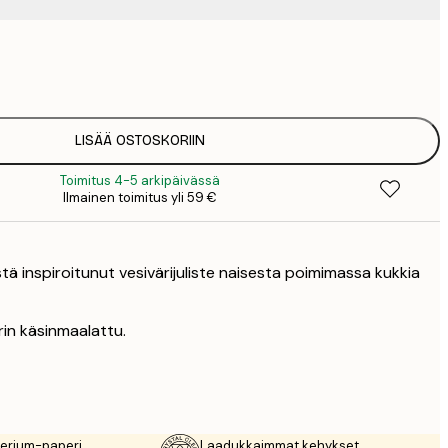
12
2
19
3
LISÄÄ OSTOSKORIIN
Toimitus 4-5 arkipäivässä
Ilmainen toimitus yli 59 €
stä inspiroitunut vesivärijuliste naisesta poimimassa kukkia
in käsinmaalattu.
rerium-paperi
Laadukkaimmat kehykset