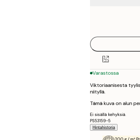
Frame
30x40 cm
options
50x70 cm
Varastossa
Viktoriaanisesta tyyli
niityllä.
Tämä kuva on alun per
Ei sisällä kehyksiä.
PS53159-5
Hintahistoria
200 g / m² P