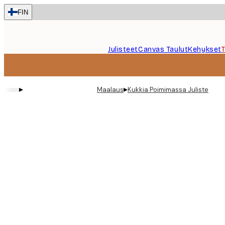
Skip
FIN
to
main
content.
Julisteet
Canvas Taulut
Kehykset
▸
▸
Maalaus
Kukkia Poimimassa Juliste