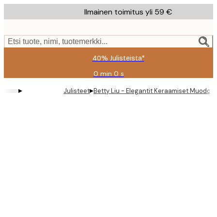
Skip
Ilmainen toimitus yli 59 €
to
main
content.
Etsi tuote, nimi, tuotemerkki...
40% Julisteista*
0 min
0 s
Voimassa
asti:
▸
▸
Julisteet
Betty Liu - Elegantit Keraamiset Muodot J
2026-
08-
09