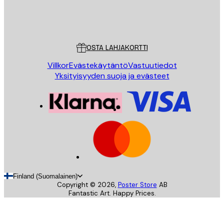
Store
Poster Store
Asiakaspalvelu
OSTA LAHJAKORTTI
Villkor
Evästekäytäntö
Vastuutiedot
Yksityisyyden suoja ja evästeet
Finland (Suomalainen)
Copyright ©
2026
,
Poster Store
AB
Fantastic Art. Happy Prices.