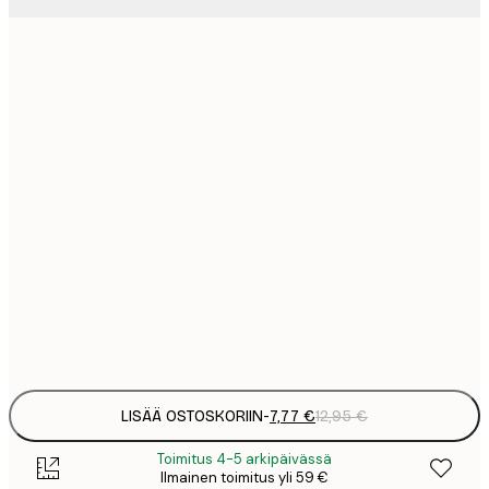
7
21x30 cm
1
12
30x40 cm
2
19
50x70 cm
3
26
70x100 cm
4
64
100x150 cm
Frame
options
LISÄÄ OSTOSKORIIN
-
7,77 €
12,95 €
Toimitus 4-5 arkipäivässä
Ilmainen toimitus yli 59 €