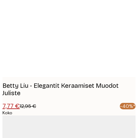
Product
images
Betty Liu - Elegantit Keraamiset Muodot
Juliste
7,77 €
12,95 €
-40%*
Koko