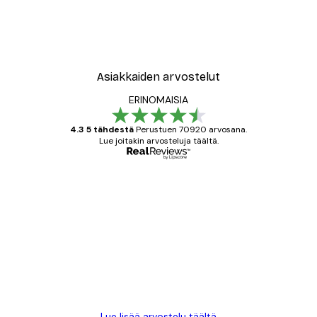
New York City Juliste
Alkaen 7,77 €
12,95 €
Asiakkaiden arvostelut
ERINOMAISIA
4.3 5 tähdestä
Perustuen 70920 arvosana.
Lue joitakin arvosteluja täältä.
Varmennettu ostaja
asiakkaiden
arvostelut
All good alweys
18 touko
Mika S
Lue lisää arvostelu täältä