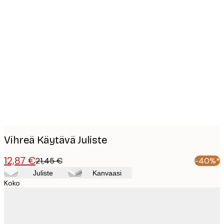
Product
images
Vihreä Käytävä Juliste
12,87 €
21,45 €
-40%*
Juliste
Kanvaasi
Koko