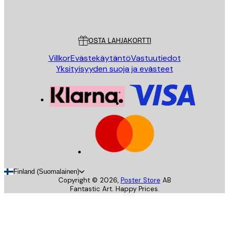
Store
Poster Store
Asiakaspalvelu
OSTA LAHJAKORTTI
Villkor
Evästekäytäntö
Vastuutiedot
Yksityisyyden suoja ja evästeet
Finland (Suomalainen)
Copyright ©
2026
,
Poster Store
AB
Fantastic Art. Happy Prices.