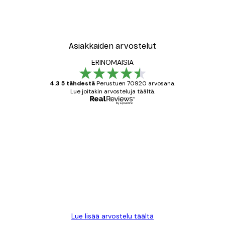
Asiakkaiden arvostelut
ERINOMAISIA
4.3 5 tähdestä
Perustuen 70920 arvosana.
Lue joitakin arvosteluja täältä.
Varmennettu ostaja
asiakkaiden
arvostelut
All good alweys
18 touko
Mika S
Lue lisää arvostelu täältä