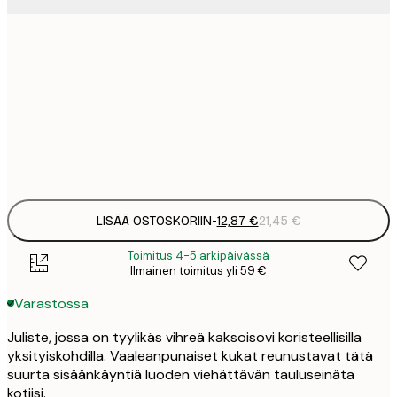
12
30x40 cm
2
19
50x70 cm
3
Frame
options
LISÄÄ OSTOSKORIIN
-
12,87 €
21,45 €
Toimitus 4-5 arkipäivässä
Ilmainen toimitus yli 59 €
Varastossa
Juliste, jossa on tyylikäs vihreä kaksoisovi koristeellisilla
yksityiskohdilla. Vaaleanpunaiset kukat reunustavat tätä
suurta sisäänkäyntiä luoden viehättävän tauluseinäta
kotiisi.