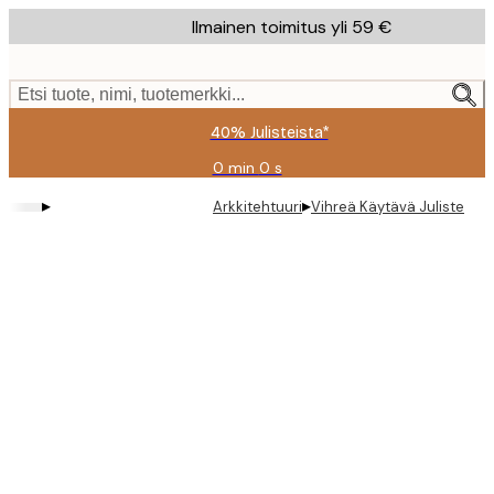
Skip
Ilmainen toimitus yli 59 €
to
main
content.
Etsi tuote, nimi, tuotemerkki...
40% Julisteista*
0 min
0 s
Voimassa
asti:
▸
▸
Arkkitehtuuri
Vihreä Käytävä Juliste
2026-
08-
09