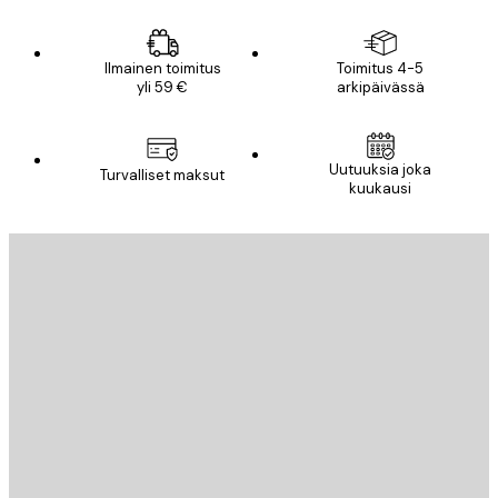
Ilmainen toimitus
Toimitus 4-5
yli 59 €
arkipäivässä
Uutuuksia joka
Turvalliset maksut
kuukausi
Sähköposti
LÄHETÄ