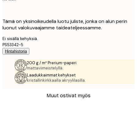
Tämä on yksinoikeudella luotu juliste, jonka on alun perin
luonut valokuvaajamme taideateljeessamme.
Ei sisällä kehyksiä.
PS53342-5
Hintahistoria
200 g / m² Prerium-paperi
mattaviimeistelyllä.
Laadukkaimmat kehykset
kristallinkirkkaalla akryylilasilla.
Muut ostivat myös