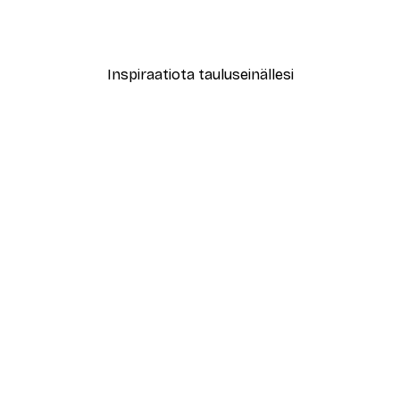
New York City Juliste
Alkaen 7,77 €
12,95 €
Inspiraatiota tauluseinällesi