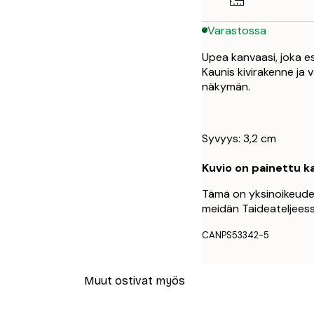
Varastossa
Upea kanvaasi, joka e
Kaunis kivirakenne ja
näkymän.
Syvyys: 3,2 cm
Kuvio on painettu ka
Tämä on yksinoikeudell
meidän Taideateljee
CANPS53342-5
Muut ostivat myös