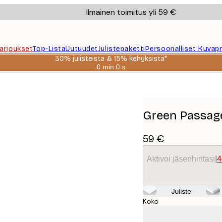
Ilmainen toimitus yli 59 €
Tarjoukset
Top-Lista
Uutuudet
Julistepaketti
Persoonalliset Kuvapr
30% julisteista & 15% kehyksistä*
0 min
0 s
Voimassa
asti:
2026-
08-
06
Green Passag
59 €
Aktivoi jäsenhintasi
|
4
Juliste
Koko