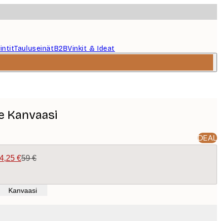
intit
Tauluseinät
B2B
Vinkit & Ideat
e Kanvaasi
DEAL
4,25 €
59 €
Kanvaasi