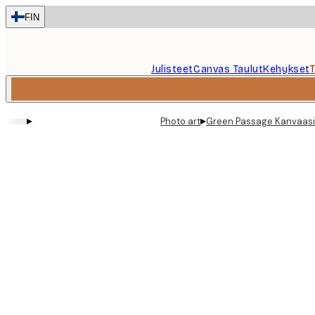
Skip
FIN
to
main
content.
Julisteet
Canvas Taulut
Kehykset
▸
▸
Photo art
Green Passage Kanvaasi