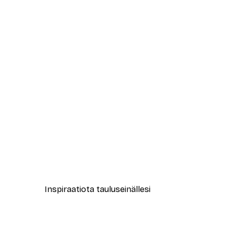
-30%*
New York City Juliste
Alkaen 9,07 €
12,95 €
Inspiraatiota tauluseinällesi