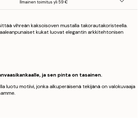
Ilmainen toimitus yli 59 €
sittää vihreän kaksoisoven mustalla takorautakoristeella.
 vaaleanpunaiset kukat luovat elegantin arkkitehtonisen
nvaasikankaalle, ja sen pinta on tasainen.
a luotu motiivi, jonka alkuperäisenä tekijänä on valokuvaaja
ssamme.