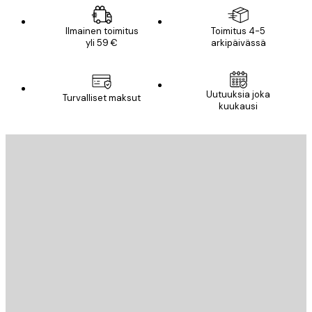
Ilmainen toimitus
Toimitus 4-5
yli 59 €
arkipäivässä
Uutuuksia joka
Turvalliset maksut
kuukausi
Sähköposti
LÄHETÄ
Store