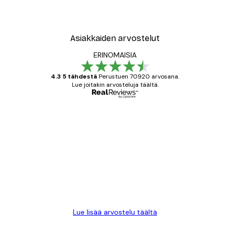
Asiakkaiden arvostelut
ERINOMAISIA
4.3 5 tähdestä
Perustuen 70920 arvosana.
Lue joitakin arvosteluja täältä.
Varmennettu ostaja
asiakkaiden
arvostelut
All good alweys
18 touko
Mika S
Lue lisää arvostelu täältä