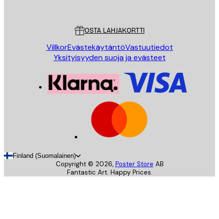
Poster Store
Asiakaspalvelu
OSTA LAHJAKORTTI
Villkor
Evästekäytäntö
Vastuutiedot
Yksityisyyden suoja ja evästeet
Finland (Suomalainen)
Copyright ©
2026
,
Poster Store
AB
Fantastic Art. Happy Prices.