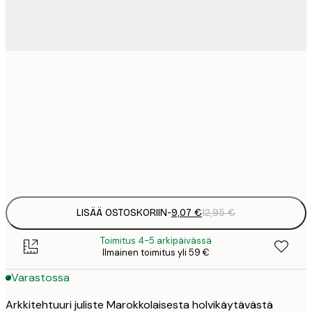
9
21x30 cm
1
15
30x40 cm
2
Frame
options
LISÄÄ OSTOSKORIIN
-
9,07 €
12,95 €
Toimitus 4-5 arkipäivässä
Ilmainen toimitus yli 59 €
Varastossa
Arkkitehtuuri juliste Marokkolaisesta holvikäytävästä