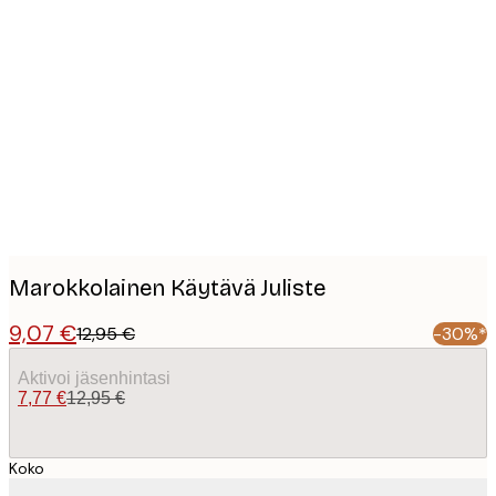
Product
images
Marokkolainen Käytävä Juliste
9,07 €
12,95 €
-30%*
Aktivoi jäsenhintasi
7,77 €
12,95 €
Koko