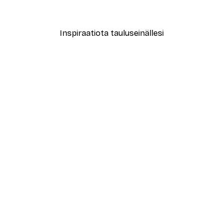
19,22 €
27,45 €
Inspiraatiota tauluseinällesi