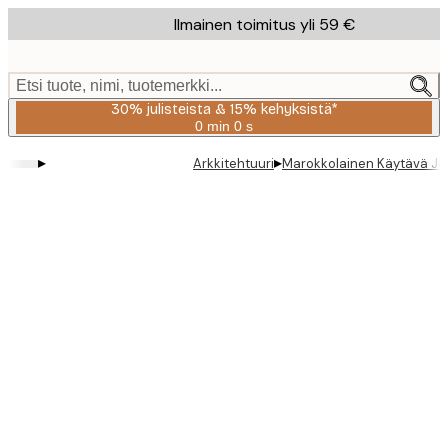
Skip
Ilmainen toimitus yli 59 €
to
main
content.
Etsi tuote, nimi, tuotemerkki...
30% julisteista & 15% kehyksistä*
0 min
0 s
Voimassa
asti:
▸
▸
Arkkitehtuuri
Marokkolainen Käytävä Jul
2026-
08-
06