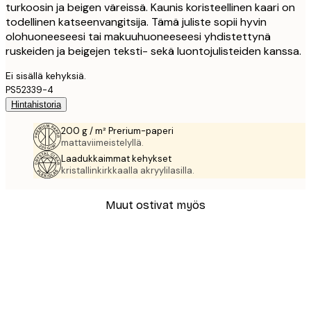
turkoosin ja beigen väreissä. Kaunis koristeellinen kaari on
todellinen katseenvangitsija. Tämä juliste sopii hyvin
olohuoneeseesi tai makuuhuoneeseesi yhdistettynä
ruskeiden ja beigejen teksti- sekä luontojulisteiden kanssa.
Ei sisällä kehyksiä.
PS52339-4
Hintahistoria
200 g / m² Prerium-paperi
mattaviimeistelyllä.
Laadukkaimmat kehykset
kristallinkirkkaalla akryylilasilla.
Muut ostivat myös