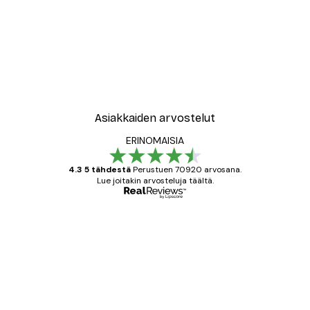
-30%*
le No2 Juliste
New York City Juliste
Alkaen 9,07 €
12,95 €
Asiakkaiden arvostelut
ERINOMAISIA
4.3 5 tähdestä
Perustuen 70920 arvosana.
Lue joitakin arvosteluja täältä.
Varmennettu ostaja
asiakkaiden
arvostelut
All good alweys
18 touko