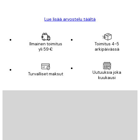
Mika S
Lue lisää arvostelu täältä
Ilmainen toimitus
Toimitus 4-5
yli 59 €
arkipäivässä
Uutuuksia joka
Turvalliset maksut
kuukausi
Sähköposti
LÄHETÄ