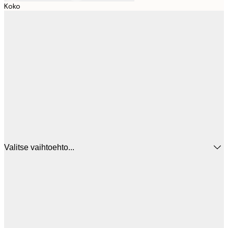
Koko
Valitse vaihtoehto...