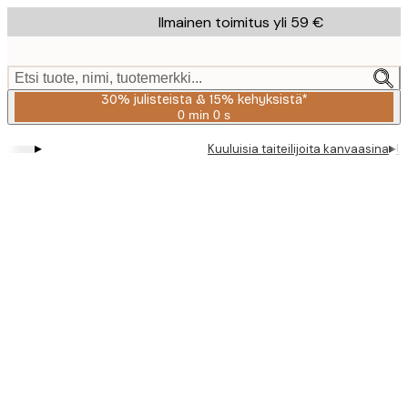
Skip
Ilmainen toimitus yli 59 €
to
main
content.
Etsi tuote, nimi, tuotemerkki...
30% julisteista & 15% kehyksistä*
0 min
0 s
Voimassa
asti:
▸
▸
Kuuluisia taiteilijoita kanvaasina
U
2026-
08-
06