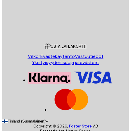
Store
Poster Store
Asiakaspalvelu
OSTA LAHJAKORTTI
Villkor
Evästekäytäntö
Vastuutiedot
Yksityisyyden suoja ja evästeet
Finland (Suomalainen)
Copyright ©
2026
,
Poster Store
AB