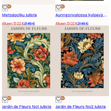
-30%*
-30%*
Metsäpolku Juliste
Auringonvalossa kylpevä metsä -juliste
Alkaen 15,02 €
21,45 €
Alkaen 15,02 €
21,45 €
-30%*
-30%*
Jardin de Fleurs No1 Juliste
Jardin de Fleurs No2 Juliste