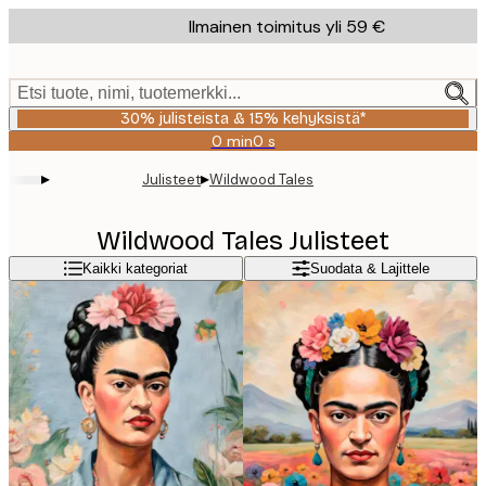
Skip
Ilmainen toimitus yli 59 €
to
main
content.
Etsi tuote, nimi, tuotemerkki...
30% julisteista & 15% kehyksistä*
0 min
0 s
Voimassa
asti:
▸
▸
Julisteet
Wildwood Tales
2026-
08-
06
Wildwood Tales Julisteet
Kaikki kategoriat
Suodata & Lajittele