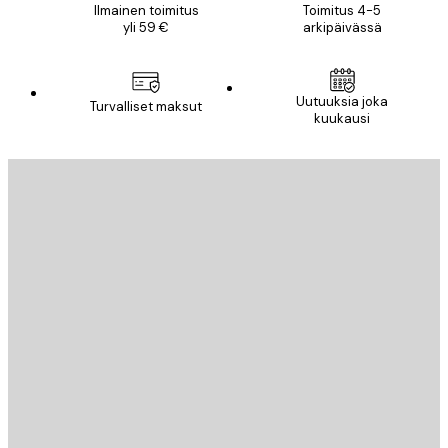
Ilmainen toimitus
Toimitus 4-5
yli 59 €
arkipäivässä
Sähköposti
Uutuuksia joka
Turvalliset maksut
kuukausi
TILAA
Tietosuojakäytäntö
Sähköposti
LÄHETÄ
Store
Poster Store
Asiakaspalvelu