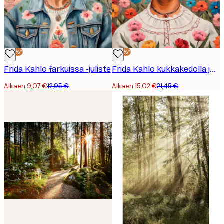
-30%*
-30%*
Frida Kahlo farkuissa -juliste
Frida Kahlo kukkakedolla juliste
Alkaen 9,07 €
12,95 €
Alkaen 15,02 €
21,45 €