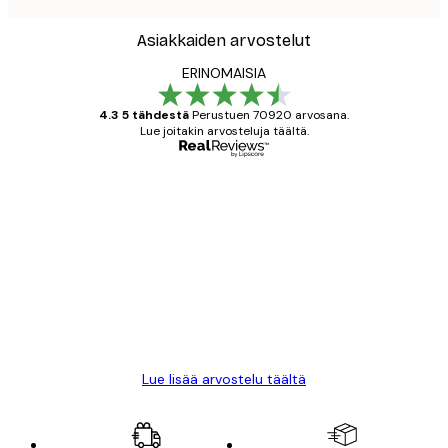
Asiakkaiden arvostelut
ERINOMAISIA
4.3 5 tähdestä
Perustuen 70920 arvosana.
Lue joitakin arvosteluja täältä.
Varmennettu ostaja
asiakkaiden
arvostelut
All good alweys
18 touko
Mika S
Lue lisää arvostelu täältä