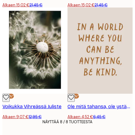
Alkaen 15,02 €
21,45 €
Alkaen 15,02 €
21,45 €
-30%*
-30%*
Voikukka Vihreässä Juliste
Ole mitä tahansa, ole ystävällinen -juliste
Alkaen 9,07 €
12,95 €
Alkaen 4,52 €
6,45 €
NÄYTTÄÄ 8 / 8 TUOTTEESTA