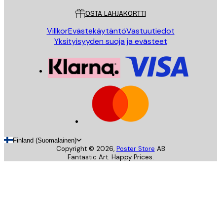
OSTA LAHJAKORTTI
Villkor
Evästekäytäntö
Vastuutiedot
Yksityisyyden suoja ja evästeet
Finland (Suomalainen)
Copyright ©
2026
,
Poster Store
AB
Fantastic Art. Happy Prices.