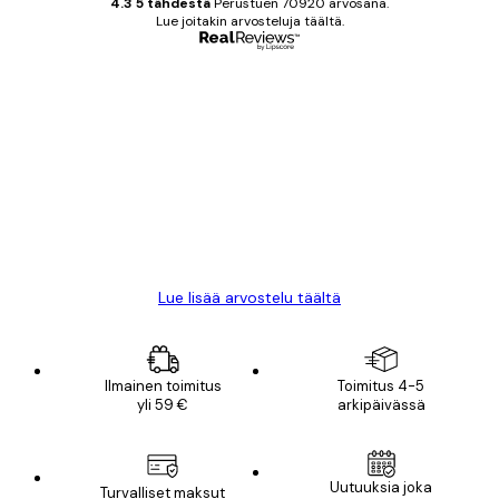
4.3 5 tähdestä
Perustuen 70920 arvosana.
Lue joitakin arvosteluja täältä.
Varmennettu ostaja
asiakkaiden
arvostelut
All good alweys
18 touko
Mika S
Lue lisää arvostelu täältä
Ilmainen toimitus
Toimitus 4-5
yli 59 €
arkipäivässä
Sähköposti
Uutuuksia joka
Turvalliset maksut