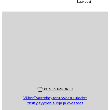
kuukausi
TILAA
Tietosuojakäytäntö
Sähköposti
LÄHETÄ
Store
Poster Store
Asiakaspalvelu
OSTA LAHJAKORTTI
Villkor
Evästekäytäntö
Vastuutiedot
Yksityisyyden suoja ja evästeet