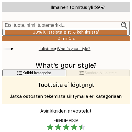
Skip
Ilmainen toimitus yli 59 €
to
main
content.
Etsi tuote, nimi, tuotemerkki...
30% julisteista & 15% kehyksistä*
0 min
0 s
Voimassa
asti:
▸
▸
Julisteet
What's your style?
2026-
08-
06
What's your style?
Kaikki kategoriat
Suodata & Lajittele
Tuotteita ei löytynyt
Jatka ostosten tekemistä siirtymällä eri kategoriaan.
Asiakkaiden arvostelut
ERINOMAISIA