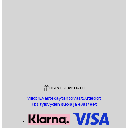
Sähköposti
LÄHETÄ
Store
Poster Store
Asiakaspalvelu
OSTA LAHJAKORTTI
Villkor
Evästekäytäntö
Vastuutiedot
Yksityisyyden suoja ja evästeet