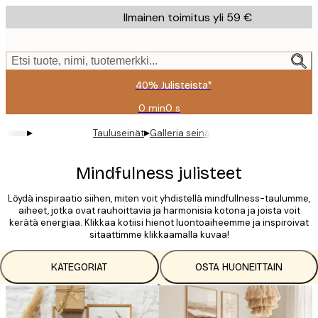
Skip
Ilmainen toimitus yli 59 €
to
main
content.
Etsi tuote, nimi, tuotemerkki...
40% Julisteista*
0 min
0 s
Voimassa
asti:
▸
▸
Tauluseinät
Galleria seinä
2026-
08-
09
Mindfulness julisteet
Löydä inspiraatio siihen, miten voit yhdistellä mindfullness-taulumme,
aiheet, jotka ovat rauhoittavia ja harmonisia kotona ja joista voit
kerätä energiaa. Klikkaa kotiisi hienot luontoaiheemme ja inspiroivat
sitaattimme klikkaamalla kuvaa!
KATEGORIAT
OSTA HUONEITTAIN