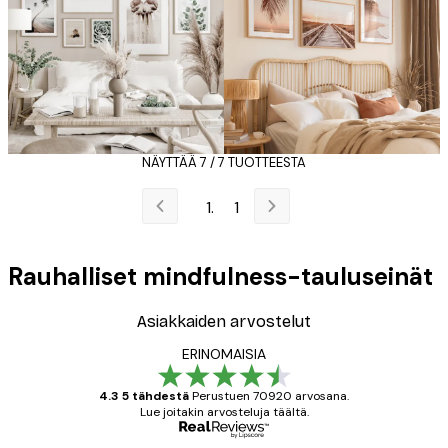
NÄYTTÄÄ 7 / 7 TUOTTEESTA
1
Rauhalliset mindfulness-tauluseinät
Asiakkaiden arvostelut
ERINOMAISIA
4.3 5 tähdestä
Perustuen 70920 arvosana.
Lue joitakin arvosteluja täältä.