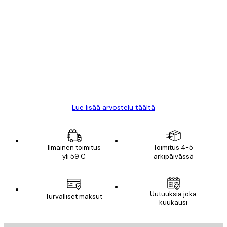
Varmennettu ostaja
asiakkaiden
arvostelut
All good alweys
18 touko
Mika S
Lue lisää arvostelu täältä
Ilmainen toimitus
Toimitus 4-5
yli 59 €
arkipäivässä
Uutuuksia joka
Turvalliset maksut
kuukausi