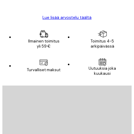
Mika S
Lue lisää arvostelu täältä
Ilmainen toimitus
Toimitus 4-5
yli 59 €
arkipäivässä
Sähköposti
Uutuuksia joka
Turvalliset maksut
kuukausi
TILAA
Tietosuojakäytäntö
Sähköposti
LÄHETÄ