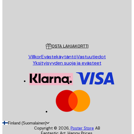
Store
Poster Store
Asiakaspalvelu
OSTA LAHJAKORTTI
Villkor
Evästekäytäntö
Vastuutiedot
Yksityisyyden suoja ja evästeet
Finland (Suomalainen)
Copyright ©
2026
,
Poster Store
AB
Fantastic Art. Happy Prices.