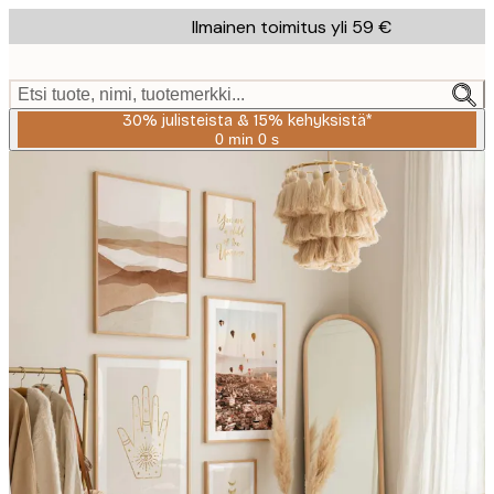
Skip
Ilmainen toimitus yli 59 €
to
main
content.
Etsi tuote, nimi, tuotemerkki...
30% julisteista & 15% kehyksistä*
0 min
0 s
Voimassa
asti:
2026-
08-
06