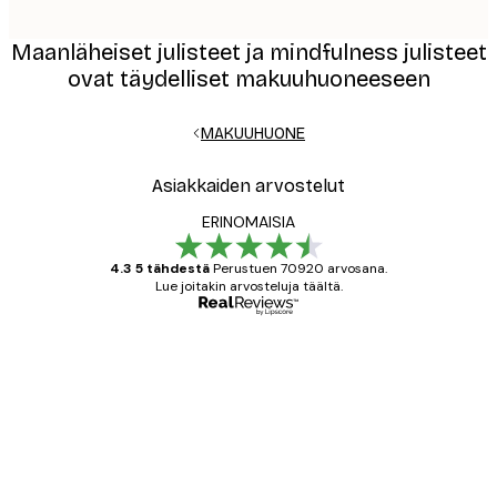
Maanläheiset julisteet ja mindfulness julisteet
ovat täydelliset makuuhuoneeseen
MAKUUHUONE
Asiakkaiden arvostelut
ERINOMAISIA
4.3 5 tähdestä
Perustuen 70920 arvosana.
Lue joitakin arvosteluja täältä.
Varmennettu ostaja
asiakkaiden
arvostelut
All good alweys
18 touko