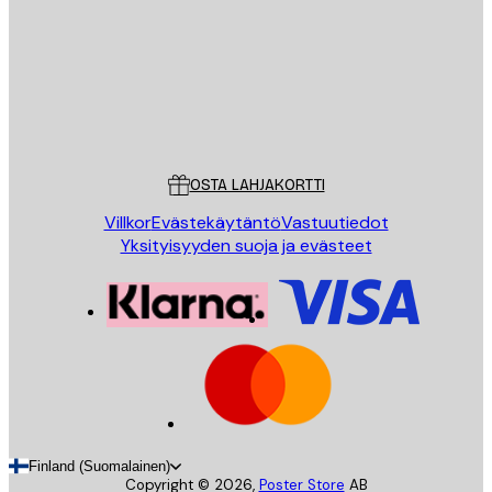
Store
Poster Store
Asiakaspalvelu
OSTA LAHJAKORTTI
Villkor
Evästekäytäntö
Vastuutiedot
Yksityisyyden suoja ja evästeet
Finland (Suomalainen)
Copyright ©
2026
,
Poster Store
AB