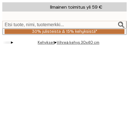
Skip
Ilmainen toimitus yli 59 €
to
main
content.
Etsi tuote, nimi, tuotemerkki...
30% julisteista & 15% kehyksistä*
▸
▸
Kehykset
Vihreä kehys 30x40 cm
Product