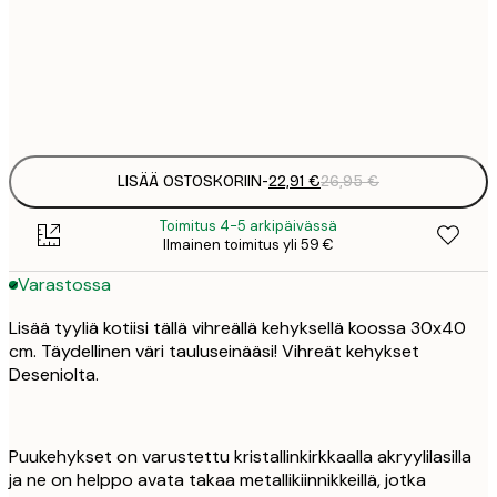
22
2
39
4
LISÄÄ OSTOSKORIIN
-
22,91 €
26,95 €
Toimitus 4-5 arkipäivässä
Ilmainen toimitus yli 59 €
Varastossa
Lisää tyyliä kotiisi tällä vihreällä kehyksellä koossa 30x40
cm. Täydellinen väri tauluseinääsi! Vihreät kehykset
Deseniolta.
Puukehykset on varustettu kristallinkirkkaalla akryylilasilla
ja ne on helppo avata takaa metallikiinnikkeillä, jotka