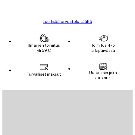
18 touko
Mika S
Lue lisää arvostelu täältä
Ilmainen toimitus
Toimitus 4-5
yli 59 €
arkipäivässä
Uutuuksia joka
Turvalliset maksut
kuukausi
Sähköposti
LÄHETÄ