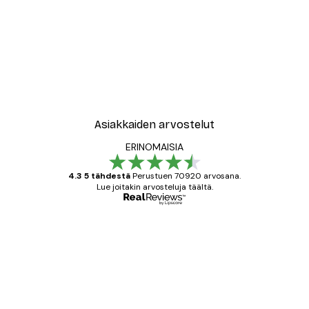
Asiakkaiden arvostelut
ERINOMAISIA
4.3 5 tähdestä
Perustuen 70920 arvosana.
Lue joitakin arvosteluja täältä.
Varmennettu ostaja
asiakkaiden
arvostelut
All good alweys