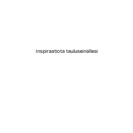
-30%*
 Juliste
Alkaen 15,02 €
21,45 €
Inspiraatiota tauluseinällesi