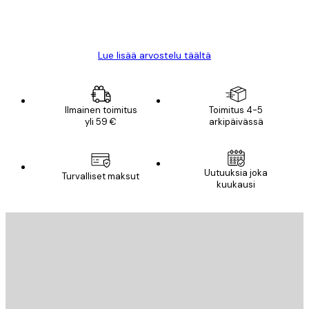
18 touko
Mika S
Lue lisää arvostelu täältä
Ilmainen toimitus
Toimitus 4-5
yli 59 €
arkipäivässä
Uutuuksia joka
Turvalliset maksut
kuukausi
Sähköposti