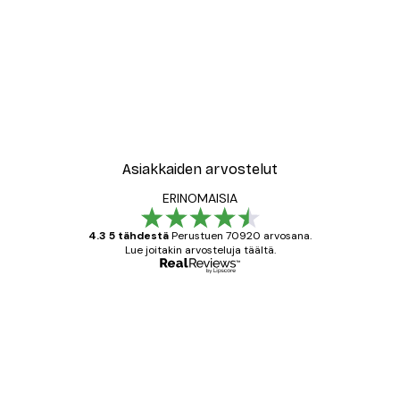
Asiakkaiden arvostelut
ERINOMAISIA
4.3 5 tähdestä
Perustuen 70920 arvosana.
Lue joitakin arvosteluja täältä.
Varmennettu ostaja
asiakkaiden
arvostelut
All good alweys