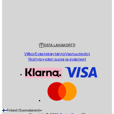
LÄHETÄ
Store
Poster Store
Asiakaspalvelu
OSTA LAHJAKORTTI
Villkor
Evästekäytäntö
Vastuutiedot
Yksityisyyden suoja ja evästeet
Finland (Suomalainen)