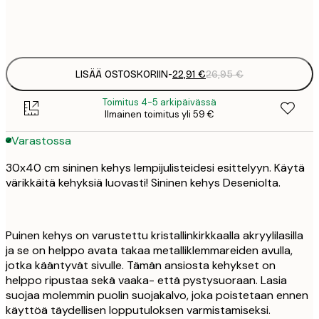
2
39
4
LISÄÄ OSTOSKORIIN
-
22,91 €
26,95 €
Toimitus 4-5 arkipäivässä
Ilmainen toimitus yli 59 €
Varastossa
30x40 cm sininen kehys lempijulisteidesi esittelyyn. Käytä
värikkäitä kehyksiä luovasti! Sininen kehys Deseniolta.
Puinen kehys on varustettu kristallinkirkkaalla akryylilasilla
ja se on helppo avata takaa metalliklemmareiden avulla,
jotka kääntyvät sivulle. Tämän ansiosta kehykset on
helppo ripustaa sekä vaaka- että pystysuoraan. Lasia
suojaa molemmin puolin suojakalvo, joka poistetaan ennen
käyttöä täydellisen lopputuloksen varmistamiseksi.