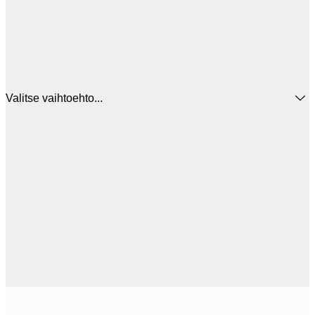
Valitse vaihtoehto...
22