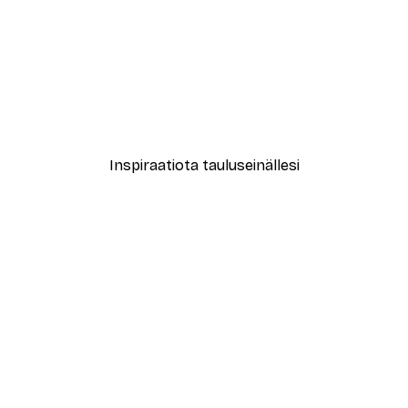
-40%*
Alkaen 7,77 €
12,95 €
Inspiraatiota tauluseinällesi