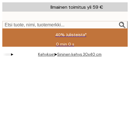
Skip
Ilmainen toimitus yli 59 €
to
main
content.
Etsi tuote, nimi, tuotemerkki...
40% Julisteista*
0 min
0 s
Voimassa
asti:
▸
▸
Kehykset
Sininen kehys 30x40 cm
2026-
08-
09