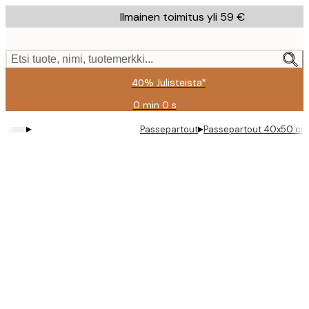
Skip
Ilmainen toimitus yli 59 €
to
main
content.
Etsi tuote, nimi, tuotemerkki...
40% Julisteista*
0 min
0 s
Voimassa
asti:
▸
▸
Passepartout
Passepartout 40x50 cm
2026-
08-
09