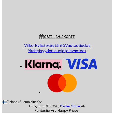
Store
Poster Store
Asiakaspalvelu
OSTA LAHJAKORTTI
Villkor
Evästekäytäntö
Vastuutiedot
Yksityisyyden suoja ja evästeet
Finland (Suomalainen)
Copyright ©
2026
,
Poster Store
AB
Fantastic Art. Happy Prices.