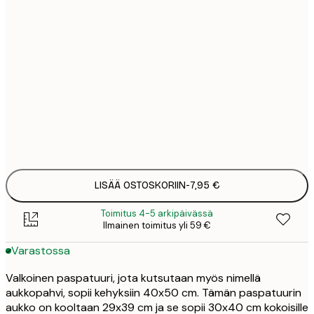
5
6
7
8
21,
LISÄÄ OSTOSKORIIN
-
7,95 €
Toimitus 4-5 arkipäivässä
Ilmainen toimitus yli 59 €
Varastossa
Valkoinen paspatuuri, jota kutsutaan myös nimellä
aukkopahvi, sopii kehyksiin 40x50 cm. Tämän paspatuurin
aukko on kooltaan 29x39 cm ja se sopii 30x40 cm kokoisille